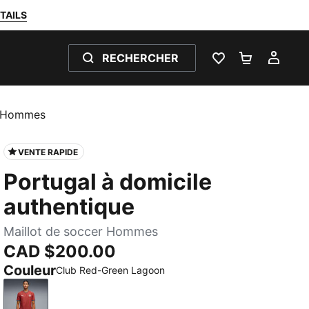
TAILS
RECHERCHER
LISTE DE SOUH
PANIER 0
MON
ur Hommes
VENTE RAPIDE
Portugal à domicile
authentique
Maillot de soccer Hommes
CAD $200.00
Couleur
Club Red-Green Lagoon
Club Red-Green Lagoon