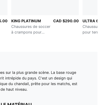
5.00
KING PLATINUM
CAD $290.00
ULTRA 6 U
Chaussures de soccer
Chaussures 
à crampons pour
pour terrain
terrain gazon ou tapis
pour homme
d'herbe artificielle pour
hommes
gues sur la plus grande scène. La base rouge
rit intrépide du pays. C'est un design qui
ique du chandail, prête pour les matchs, est
de haut niveau.
 LE MATÉRIAU