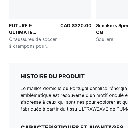
FUTURE 9
CAD $320.00
Sneakers Spe
ULTIMATE
OG
CREATIVITY
Chaussures de soccer
Souliers
à crampons pour
terrain gazon ou tapis
d'herbe artificielle pour
hommes
HISTOIRE DU PRODUIT
Le maillot domicile du Portugal canalise l'énergie
emblématique est recouverte d'un motif ondulé et d
s'adresse à ceux qui sont nés pour explorer et qu
fabriquée à partir du tissu ULTRAWEAVE de PUMA
CARACTÉRISTIQUES ET AVANTAGES