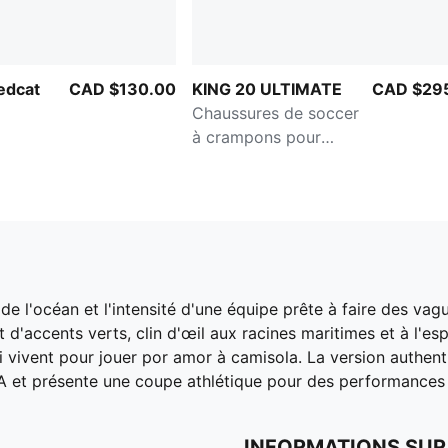
edcat
CAD $130.00
KING 20 ULTIMATE
CAD $29
Chaussures de soccer
à crampons pour
terrain gazon ou tapis
d'herbe artificielle pour
hommes
 de l'océan et l'intensité d'une équipe prête à faire des va
'accents verts, clin d'œil aux racines maritimes et à l'esp
i vivent pour jouer por amor à camisola. La version authent
 et présente une coupe athlétique pour des performances 
INFORMATIONS SUR