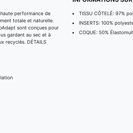
e haute performance de
TISSU CÔTELÉ: 97% pol
ent totale et naturelle.
INSERTS: 100% polyest
oAdapt sont conçues pour
COQUE: 50% Élastomulti
vous gardant au sec et à
ux recyclés. DÉTAILS
lation