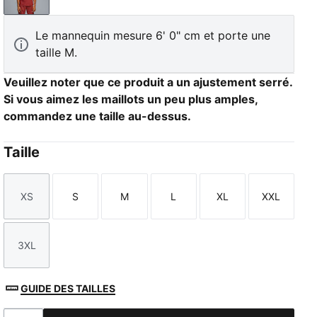
Le mannequin mesure 6' 0" cm et porte une
taille M.
Veuillez noter que ce produit a un ajustement serré.
Si vous aimez les maillots un peu plus amples,
commandez une taille au-dessus.
Taille
XS
S
M
L
XL
XXL
Taille
Taille
Taille
Taille
Taille
Taille
3XL
Taille
GUIDE DES TAILLES