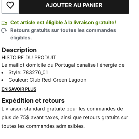
AJOUTER AU PANIER
Ajouter à la liste de souhaits
Cet article est éligible à la livraison gratuite!
Retours gratuits sur toutes les commandes
éligibles.
Description
HISTOIRE DU PRODUIT
Le maillot domicile du Portugal canalise l'énergie de
l'océan et l'intensité d'une équipe prête à faire des
Style
:
783276_01
vagues sur la plus grande scène. La base rouge
Couleur
:
Club Red-Green Lagoon
emblématique est recouverte d'un motif ondulé et
EN SAVOIR PLUS
d'accents verts, clin d'œil aux racines maritimes et à
Expédition et retours
l'esprit intrépide du pays. C'est un design qui
Livraison standard gratuite pour les commandes de
s'adresse à ceux qui sont nés pour explorer et qui
vivent pour jouer por amor à camisola. La version
plus de 75$ avant taxes, ainsi que retours gratuits sur
authentique du chandail, prête pour les matchs, est
toutes les commandes admissibles.
fabriquée à partir du tissu ULTRAWEAVE de PUMA et