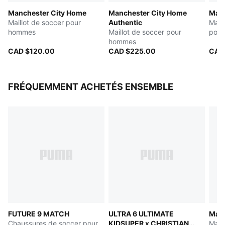
Marque signature de PUMA et Manchester City
Manchester City Home
Manchester City Home
Manc
Maillot de soccer pour
Authentic
Mail
hommes
Maillot de soccer pour
pou
hommes
CAD $120.00
CAD $225.00
CAD
FRÉQUEMMENT ACHETÉS ENSEMBLE
FUTURE 9 MATCH
ULTRA 6 ULTIMATE
Manc
Chaussures de soccer pour
KIDSUPER x CHRISTIAN
Mail