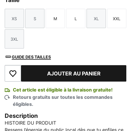
Taille
XS
S
M
L
XL
XXL
Taille
Taille
Taille
Taille
Taille
Taille
3XL
Taille
GUIDE DES TAILLES
AJOUTER AU PANIER
Ajouter à la liste de souhaits
Cet article est éligible à la livraison gratuite!
Retours gratuits sur toutes les commandes
éligibles.
Description
HISTOIRE DU PRODUIT
Ressens l’énergie du public local dès que tu enfiles ce