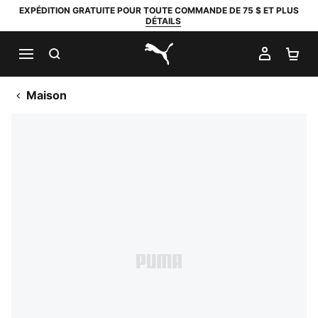
EXPÉDITION GRATUITE POUR TOUTE COMMANDE DE 75 $ ET PLUS
DÉTAILS
RECHERCHER
MON C
PA
PUMA.com
Maison