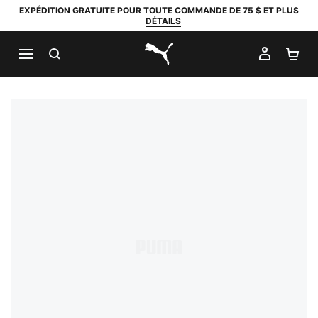
EXPÉDITION GRATUITE POUR TOUTE COMMANDE DE 75 $ ET PLUS
DÉTAILS
RECHERCHER
MON C
PA
PUMA.com