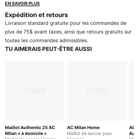
performants te permettent de rester concentré et à
EN SAVOIR PLUS
l’aise dans les tribunes, sur le terrain ou lorsque tu
Expédition et retours
soutiens ton club.
Livraison standard gratuite pour les commandes de
CARACTÉRISTIQUES ET AVANTAGES
GESTION DE L’HUMIDITÉ : Les tissus techniques
plus de 75$ avant taxes, ainsi que retours gratuits sur
dryCELL évacuent l’humidité de la peau pour t’aider à
toutes les commandes admissibles.
rester au sec et à l’aise<
TU AIMERAIS PEUT-ÊTRE AUSSI
Fabriqué à partir d’au moins 90 % de matériaux
recyclés
DÉTAILS
Conçu pour : Soccer
Coupe : Standard
Longueur : Standard
Encolure : Col rond
Type de matière principale : Jacquard à double face
Manches courtes
Maillot Authentic 25 AC
AC Milan Home
AC 
Milan « à domicile »
Maillot de soccer pour
Auth