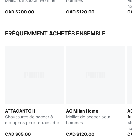
Maillot de soccer Homme
hommes
Mail
hom
CAD $200.00
CAD $120.00
CAD
FRÉQUEMMENT ACHETÉS ENSEMBLE
ATTACANTO II
AC Milan Home
AC 
Chaussures de soccer à
Maillot de soccer pour
Auth
crampons pour terrains durs
hommes
Mail
ou artificiels pour hommes
hom
CAD $65.00
CAD $120.00
CAD