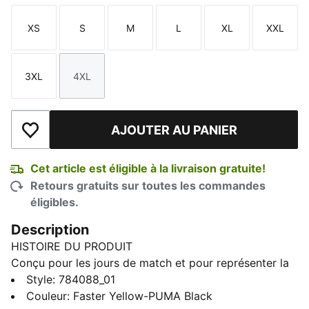
XS
S
M
L
XL
XXL
Taille
Taille
Taille
Taille
Taille
Taille
3XL
4XL
Taille
Taille
AJOUTER AU PANIER
Ajouter à la liste de souhaits
Cet article est éligible à la livraison gratuite!
Retours gratuits sur toutes les commandes
éligibles.
Description
HISTOIRE DU PRODUIT
Conçu pour les jours de match et pour représenter la
fierté de la ville, le maillot Borussia Dortmund Home
Style
:
784088_01
s’inspire des bâtiments historiques. Ses détails
Couleur
:
Faster Yellow-PUMA Black