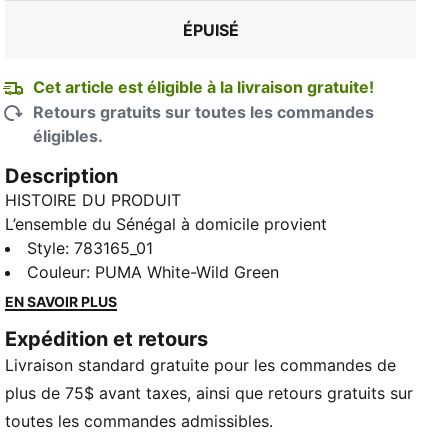
ÉPUISÉ
Cet article est éligible à la livraison gratuite!
Retours gratuits sur toutes les commandes
éligibles.
TED
Description
HISTOIRE DU PRODUIT
L’ensemble du Sénégal à domicile provient
directement des rues de Dakar. Inspiré du Car Rapide
Style
:
783165_01
— les minibus emblématiques peints à la main qui
Couleur
:
PUMA White-Wild Green
servent aussi d'art en mouvement — ce design
EN SAVOIR PLUS
capture la créativité qui traverse le Sénégal depuis
Expédition et retours
des décennies. Le maillot Réplique associe la même
Livraison standard gratuite pour les commandes de
allure que celui porté lors des matchs à une
silhouette, des détails et des matériaux décontractés,
plus de 75$ avant taxes, ainsi que retours gratuits sur
idéal pour les jours de match et pour un usage
toutes les commandes admissibles.
quotidien.