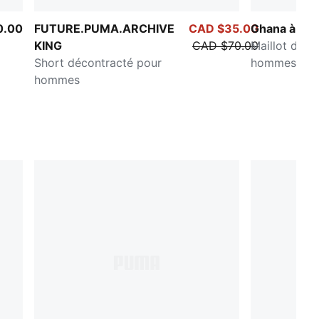
0.00
FUTURE.PUMA.ARCHIVE
CAD $35.00
Ghana à dom
KING
CAD $70.00
Maillot de s
Short décontracté pour
hommes
hommes