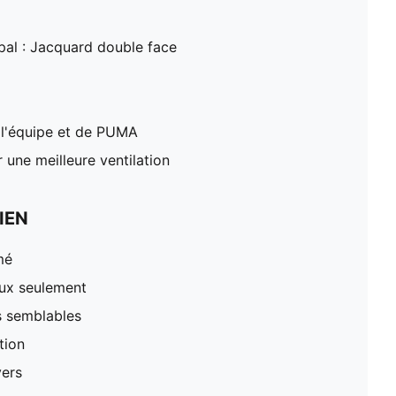
pal : Jacquard double face
 l'équipe et de PUMA
 une meilleure ventilation
IEN
mé
oux seulement
s semblables
tion
vers