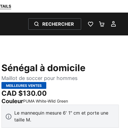
TAILS
RECHERCHER
LISTE DE SOUH
PANIER 0
MON
Sénégal à domicile
Maillot de soccer pour hommes
MEILLEURES VENTES
CAD $130.00
Couleur
:
Épuisé
PUMA White-Wild Green
Le mannequin mesure 6' 1" cm et porte une
taille M.