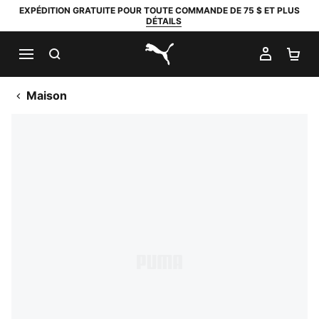
EXPÉDITION GRATUITE POUR TOUTE COMMANDE DE 75 $ ET PLUS
DÉTAILS
RECHERCHER
MON C
PA
PUMA.com
Maison