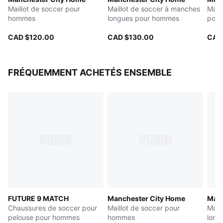
ULTRAWEAVE est tissé avec précision pour une liberté
Maillot de soccer pour
Maillot de soccer à manches
Mail
de mouvement totale et doté de la technologie
hommes
longues pour hommes
pou
dryCELL qui évacue l’humidité
Marque signature de PUMA et Manchester City
CAD $120.00
CAD $130.00
CAD
FRÉQUEMMENT ACHETÉS ENSEMBLE
FUTURE 9 MATCH
Manchester City Home
Manc
Chaussures de soccer pour
Maillot de soccer pour
Mail
pelouse pour hommes
hommes
long