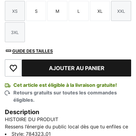
XS
S
M
L
XL
XXL
Taille
Taille
Taille
Taille
Taille
Taille
3XL
Taille
GUIDE DES TAILLES
AJOUTER AU PANIER
Ajouter à la liste de souhaits
Cet article est éligible à la livraison gratuite!
Retours gratuits sur toutes les commandes
éligibles.
Description
HISTOIRE DU PRODUIT
Ressens l’énergie du public local dès que tu enfiles ce
maillot authentique. Prêt pour le terrain et arborant les
Style
:
784323_01