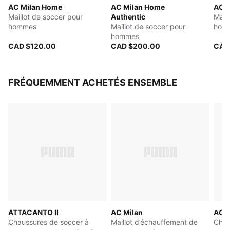
AC Milan Home
AC Milan Home
AC M
Maillot de soccer pour
Authentic
Mail
hommes
Maillot de soccer pour
hom
hommes
CAD $120.00
CAD $200.00
CAD
FRÉQUEMMENT ACHETÉS ENSEMBLE
ATTACANTO II
AC Milan
AC M
Chaussures de soccer à
Maillot d’échauffement de
Chan