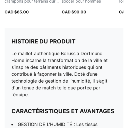
crampons pour terrains durs
soccer pour hommes
rond
ou artificiels pour hommes
hom
CAD $65.00
CAD $90.00
CAD
HISTOIRE DU PRODUIT
Le maillot authentique Borussia Dortmund
Home incarne la transformation de la ville et
s’inspire des bâtiments historiques qui ont
contribué à façonner la ville. Doté d’une
technologie de gestion de l’humidité, il s’agit
d'un tenue de match telle que portée par
l’équipe.
CARACTÉRISTIQUES ET AVANTAGES
GESTION DE L’HUMIDITÉ : Les tissus