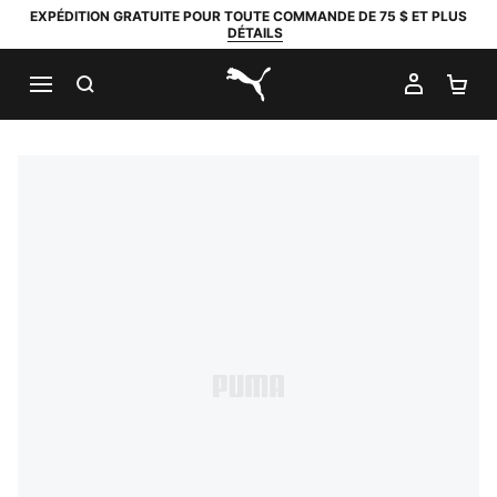
EXPÉDITION GRATUITE POUR TOUTE COMMANDE DE 75 $ ET PLUS
DÉTAILS
RECHERCHER
MON C
PA
PUMA.com