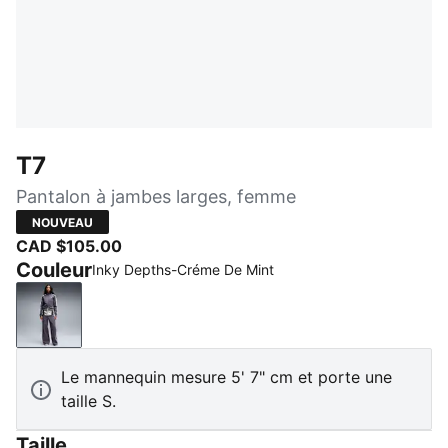
T7
Pantalon à jambes larges, femme
NOUVEAU
CAD $105.00
Couleur
Inky Depths-Créme De Mint
Inky Depths-Créme De Mint
Le mannequin mesure 5' 7" cm et porte une
taille S.
Taille