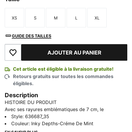
XS
S
M
L
XL
Taille
Taille
Taille
Taille
Taille
GUIDE DES TAILLES
AJOUTER AU PANIER
Ajouter à la liste de souhaits
Cet article est éligible à la livraison gratuite!
Retours gratuits sur toutes les commandes
éligibles.
Description
HISTOIRE DU PRODUIT
Avec ses rayures emblématiques de 7 cm, le
survêtement T7 a fait son apparition en 1968 et n'a
Style
:
636687_35
cessé depuis de révolutionner le monde de la mode.
Couleur
:
Inky Depths-Créme De Mint
Ce pantalon à jambes larges s'inspire de cet héritage