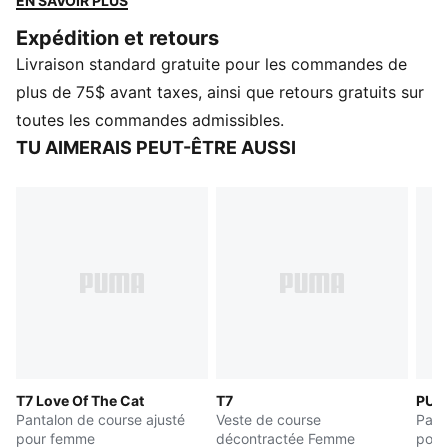
EN SAVOIR PLUS
et le réinterprète à travers une silhouette moderne et
Expédition et retours
avant-gardiste. À porter avec tout, des hauts courts
Livraison standard gratuite pour les commandes de
aux superpositions ample.
CARACTÉRISTIQUES ET AVANTAGES
plus de 75$ avant taxes, ainsi que retours gratuits sur
Fabriqué avec au moins 50 % de matériaux recyclés
toutes les commandes admissibles.
DÉTAILS
TU AIMERAIS PEUT-ÊTRE AUSSI
Conçu pour : Style de vie par PUMA
Coupe : Standard
Longueur : Standard
Type de matériau principal : Tissu matelassé
Ceinture élastique avec cordons de serrage intégrés
Pince au centre de la jambe
Hauteur de taille : Mi-haute
Poches : Poches à fermeture éclair
Détails emblématiques T7
T7 Love Of The Cat
T7
PUMA
Pantalon de course ajusté
Veste de course
Pant
pour femme
décontractée Femme
pour