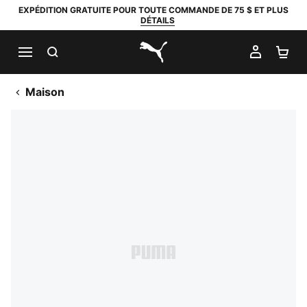
EXPÉDITION GRATUITE POUR TOUTE COMMANDE DE 75 $ ET PLUS
DÉTAILS
RECHERCHER
MON C
PA
PUMA.com
Maison