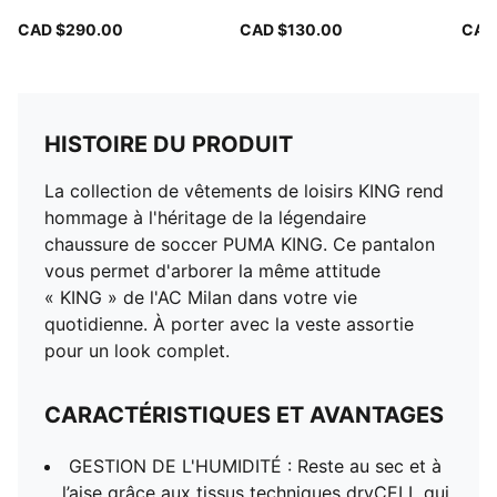
ou tapis d'herbe artificielle
pour hommes
CAD $290.00
CAD $130.00
CAD
HISTOIRE DU PRODUIT
La collection de vêtements de loisirs KING rend
hommage à l'héritage de la légendaire
chaussure de soccer PUMA KING. Ce pantalon
vous permet d'arborer la même attitude
« KING » de l'AC Milan dans votre vie
quotidienne. À porter avec la veste assortie
pour un look complet.
CARACTÉRISTIQUES ET AVANTAGES
GESTION DE L'HUMIDITÉ : Reste au sec et à
l’aise grâce aux tissus techniques dryCELL qui