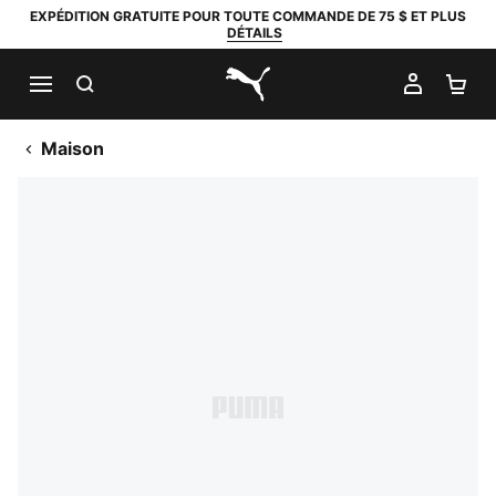
EXPÉDITION GRATUITE POUR TOUTE COMMANDE DE 75 $ ET PLUS
DÉTAILS
RECHERCHER
MON C
PA
PUMA.com
Maison