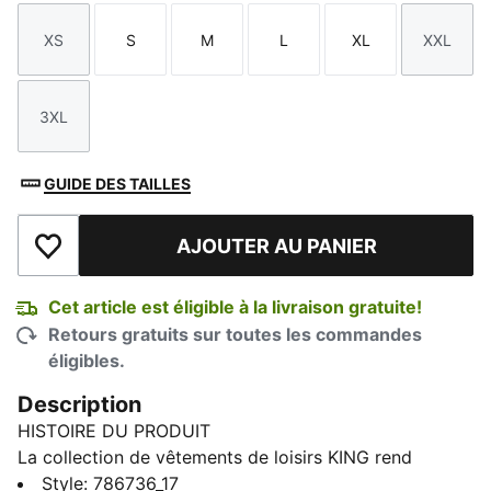
XS
S
M
L
XL
XXL
Taille
Taille
Taille
Taille
Taille
Taille
3XL
Taille
GUIDE DES TAILLES
AJOUTER AU PANIER
Ajouter à la liste de souhaits
Cet article est éligible à la livraison gratuite!
Retours gratuits sur toutes les commandes
éligibles.
Description
HISTOIRE DU PRODUIT
La collection de vêtements de loisirs KING rend
hommage à l'héritage de la légendaire chaussure de
Style
:
786736_17