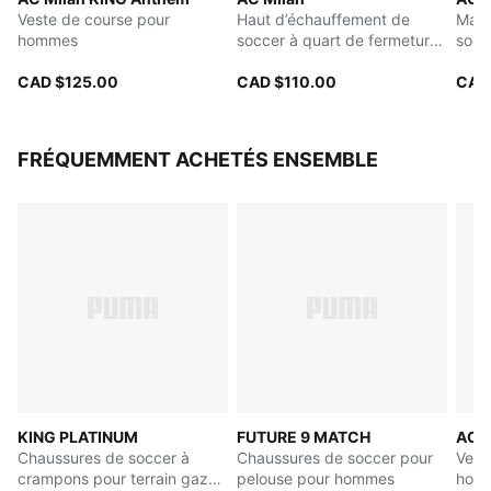
Poches : Poche latérale
Veste de course pour
Haut d’échauffement de
Mail
Détails de marque AC Milan et PUMA
hommes
soccer à quart de fermeture
socc
éclair pour hommes
CAD $125.00
CAD $110.00
CAD
FRÉQUEMMENT ACHETÉS ENSEMBLE
KING PLATINUM
FUTURE 9 MATCH
AC M
Chaussures de soccer à
Chaussures de soccer pour
Vest
crampons pour terrain gazon
pelouse pour hommes
hom