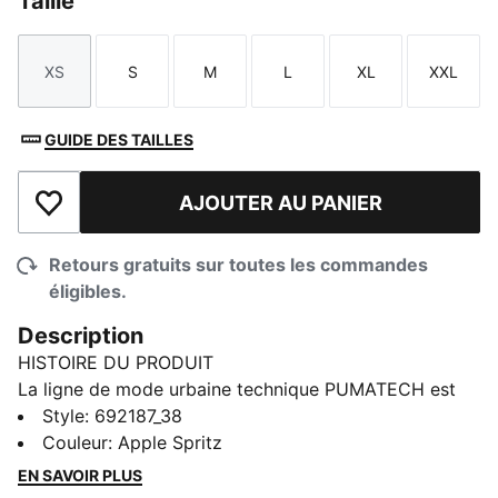
Taille
XS
S
M
L
XL
XXL
Taille
Taille
Taille
Taille
Taille
Taille
GUIDE DES TAILLES
AJOUTER AU PANIER
Ajouter à la liste de souhaits
Retours gratuits sur toutes les commandes
éligibles.
Description
HISTOIRE DU PRODUIT
La ligne de mode urbaine technique PUMATECH est
de retour. Les designs explorent la fonctionnalité
Style
:
692187_38
visible et l'esthétique technique pour une capsule à la
Couleur
:
Apple Spritz
fois urbaine et pratique.
EN SAVOIR PLUS
CARACTÉRISTIQUES ET AVANTAGES