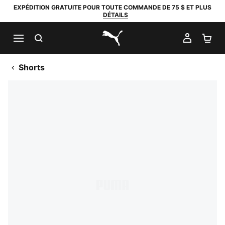
EXPÉDITION GRATUITE POUR TOUTE COMMANDE DE 75 $ ET PLUS
DÉTAILS
RECHERCHER
MON C
PA
PUMA.com
Shorts