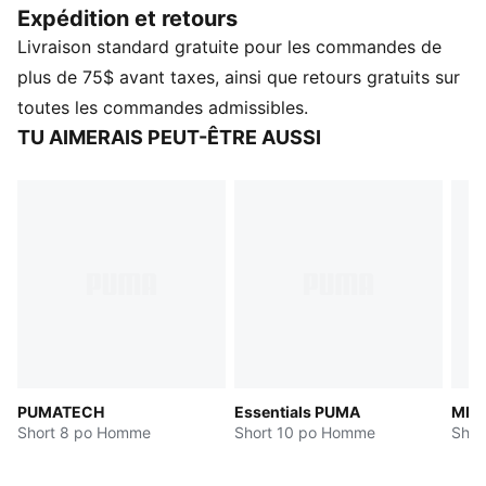
Expédition et retours
Fabriqué à partir de matériaux 100 % recyclés, à
Livraison standard gratuite pour les commandes de
l'exception des garnitures et des décorations.
DÉTAILS
plus de 75$ avant taxes, ainsi que retours gratuits sur
Coupe : Standard
toutes les commandes admissibles.
Type de matériau principal : Tissu indéchirable
TU AIMERAIS PEUT-ÊTRE AUSSI
Fermeture : Ceinture élastique avec cordon de serrage
Ceinture élastique avec cordon de serrage élastique
Longueur : Au-dessus du genou
Taille : Mi-haute
Poches : Poche cargo zippée, poche latérale
Logo PUMA Cat imprimé
PUMATECH
Essentials PUMA
MM
Short 8 po Homme
Short 10 po Homme
Shor