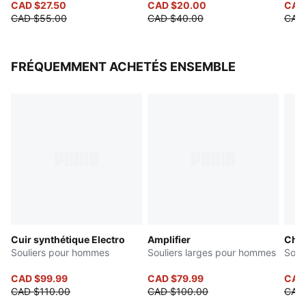
CAD $27.50
CAD $20.00
CAD
CAD $55.00
CAD $40.00
CAD 
FRÉQUEMMENT ACHETÉS ENSEMBLE
Cuir synthétique Electro
Amplifier
Chiv
Souliers pour hommes
Souliers larges pour hommes
Soul
CAD $99.99
CAD $79.99
CAD 
CAD $110.00
CAD $100.00
CAD 