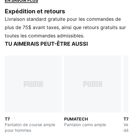
EN SAVOIR PLUS
avec ses empiècements T7 et ses détails
Expédition et retours
emblématiques.
Livraison standard gratuite pour les commandes de
CARACTÉRISTIQUES ET AVANTAGES
Dans le cadre du programme RE:FIBRE, ce vêtement
plus de 75$ avant taxes, ainsi que retours gratuits sur
est composé d’au moins 95 % de matériaux recyclés
toutes les commandes admissibles.
issus de déchets textiles et d’autres matériaux usagés
TU AIMERAIS PEUT-ÊTRE AUSSI
DÉTAILS
Conçu pour : Style de vie par PUMA
Coupe : Décontracté
Longueur : Standard
Ourlets ouverts
Type de matériau principal : Double piqué
Taille élastiquée avec cordon de serrage intégré
Hauteur de taille : Mi-haute
Poches : Poche passepoilée, poche à fermeture éclair,
poche latérale
T7
PUMATECH
T7 L
Pantalon de course ample
Pantalon camo ample
Vest
pour hommes
déco