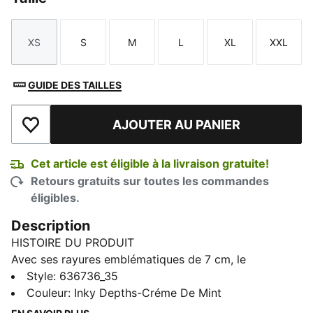
XS
S
M
L
XL
XXL
Taille
Taille
Taille
Taille
Taille
Taille
GUIDE DES TAILLES
AJOUTER AU PANIER
Ajouter à la liste de souhaits
Cet article est éligible à la livraison gratuite!
Retours gratuits sur toutes les commandes
éligibles.
Description
HISTOIRE DU PRODUIT
Avec ses rayures emblématiques de 7 cm, le
survêtement T7 a fait son apparition en 1968 et n'a
Style
:
636736_35
cessé depuis de révolutionner le monde de la mode.
Couleur
:
Inky Depths-Créme De Mint
Ce pantalon de course reprend ce même esprit créatif