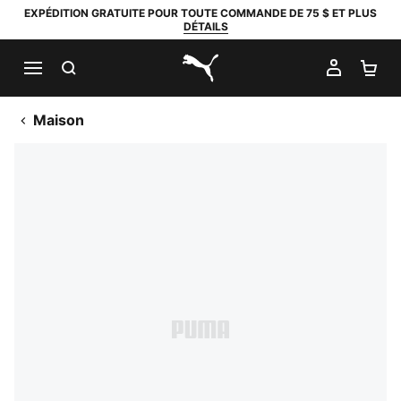
EXPÉDITION GRATUITE POUR TOUTE COMMANDE DE 75 $ ET PLUS
DÉTAILS
RECHERCHER
MON C
PA
PUMA.com
Maison