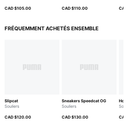
T7
CAD $105.00
CAD $110.00
CAD
FRÉQUEMMENT ACHETÉS ENSEMBLE
Slipcat
Sneakers Speedcat OG
Hom
Souliers
Souliers
Souli
CAD $120.00
CAD $130.00
CAD