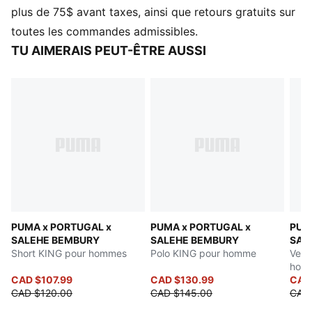
et ses détails inspirés du style universitaire.
plus de 75$ avant taxes, ainsi que retours gratuits sur
CARACTÉRISTIQUES ET AVANTAGES
toutes les commandes admissibles.
PROTECTION CONTRE LE VENT : Les constructions
TU AIMERAIS PEUT-ÊTRE AUSSI
techniques en windCELL protègent contre le vent et
vous gardent au sec et au chaud.
Fabriqué à partir de matériaux 100 % recyclés, à
l'exception des garnitures et des décorations.
DÉTAILS
Coupe : Décontractée
Type de matériau principal : Tissé
Ceinture ajustable avec cordon de serrage interne
Insigne de la fédération avec une texture brillante
Logo PUMA KING brodé
PUMA x PORTUGAL x
PUMA x PORTUGAL x
PUM
Longueur : Standard
SALEHE BEMBURY
SALEHE BEMBURY
SAL
Longueur : Moyen
Short KING pour hommes
Polo KING pour homme
Vest
Bande jacquard
hom
Ourlet ajustable par cordon élastique
CAD $107.99
CAD $130.99
CAD
CAD $120.00
CAD $145.00
CAD 
Poches : Poches latérales et poche arrière passepoilée