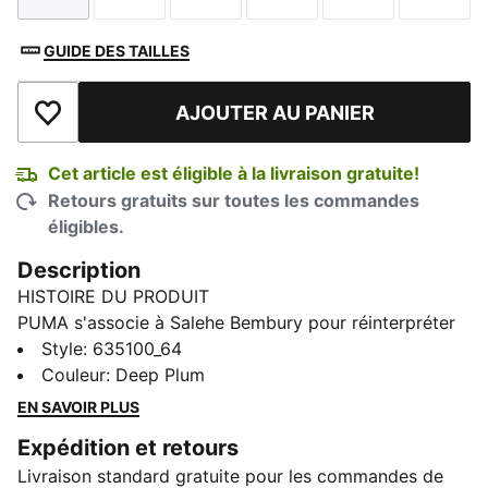
GUIDE DES TAILLES
AJOUTER AU PANIER
Ajouter à la liste de souhaits
Cet article est éligible à la livraison gratuite!
Retours gratuits sur toutes les commandes
éligibles.
Description
HISTOIRE DU PRODUIT
PUMA s'associe à Salehe Bembury pour réinterpréter
le style de soccer à travers son regard unique :
Style
:
635100_64
imprimés raffinés, détails soignés et point de vue
Couleur
:
Deep Plum
résolument novateur. Issu de notre collection KING
EN SAVOIR PLUS
d'inspiration rétro, le pantalon de survêtement PUMA
Expédition et retours
x PORTUGAL x SALEHE BEMBURY KING affiche
Livraison standard gratuite pour les commandes de
fièrement l'esprit d'équipe avec son imprimé intégral