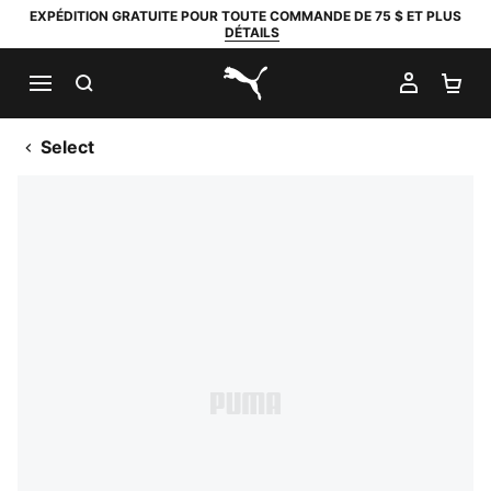
EXPÉDITION GRATUITE POUR TOUTE COMMANDE DE 75 $ ET PLUS
DÉTAILS
RECHERCHER
MON C
PA
PUMA.com
Select