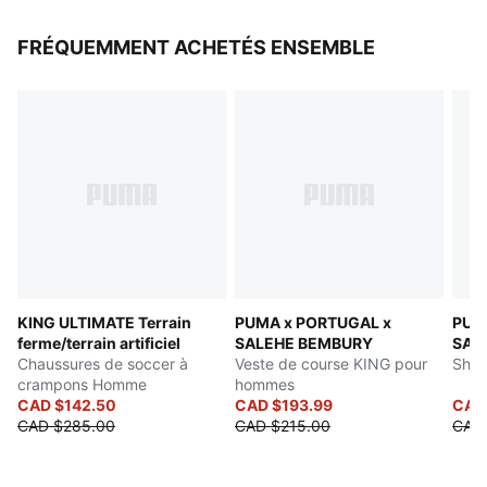
à fermeture éclair
FRÉQUEMMENT ACHETÉS ENSEMBLE
KING ULTIMATE Terrain
PUMA x PORTUGAL x
PUM
ferme/terrain artificiel
SALEHE BEMBURY
SAL
Chaussures de soccer à
Veste de course KING pour
Shor
crampons Homme
hommes
CAD $142.50
CAD $193.99
CAD 
CAD $285.00
CAD $215.00
CAD 