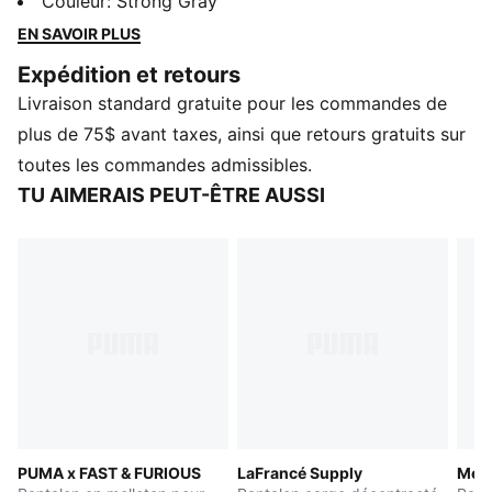
dernière collection possède toute l’énergie de l’univers
Couleur
:
Strong Gray
des Pokémon, avec des éléments Pokémon qui vous
EN SAVOIR PLUS
accompagnent jour et nuit. Que ce soit la nature
Expédition et retours
mystérieuse de Noctali ou les ondes électrisantes de
Livraison standard gratuite pour les commandes de
Pichu, il y quelque chose pour tous les petits
dresseurs.
plus de 75$ avant taxes, ainsi que retours gratuits sur
CARACTÉRISTIQUES ET AVANTAGES
toutes les commandes admissibles.
DÉTAILS
TU AIMERAIS PEUT-ÊTRE AUSSI
Coupe : Décontracté
Durée: Standard
Longueur : Mi-haute
Poches : Poche passepoilée
Éléments de la marque PUMA x POKÉMON
PUMA x FAST & FURIOUS
LaFrancé Supply
Melo