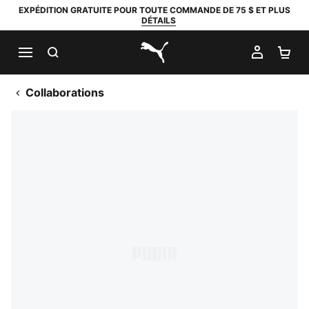
EXPÉDITION GRATUITE POUR TOUTE COMMANDE DE 75 $ ET PLUS
DÉTAILS
RECHERCHER
MON C
PA
PUMA.com
Collaborations