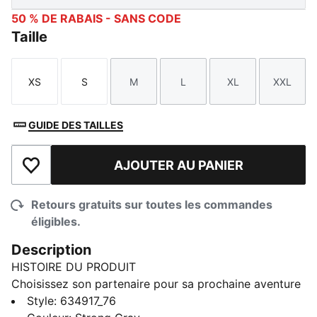
50 % DE RABAIS - SANS CODE
Taille
XS
S
M
L
XL
XXL
Taille
Taille
Taille
Taille
Taille
Taille
GUIDE DES TAILLES
AJOUTER AU PANIER
Ajouter à la liste de souhaits
Retours gratuits sur toutes les commandes
éligibles.
Description
HISTOIRE DU PRODUIT
Choisissez son partenaire pour sa prochaine aventure
avec la nouvelle collection PUMA x POKÉMON. Cette
Style
:
634917_76