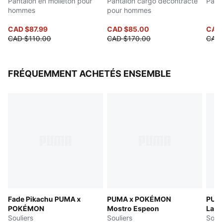
Pantalon en molleton pour
Pantalon cargo décontracté
Pant
hommes
pour hommes
CAD $87.99
CAD $85.00
CAD
CAD $110.00
CAD $170.00
CAD
FRÉQUEMMENT ACHETÉS ENSEMBLE
Fade Pikachu PUMA x
PUMA x POKÉMON
PUM
POKÉMON
Mostro Espeon
LaFr
Souliers
Souliers
Soul