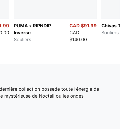
4.99
PUMA x RIPNDIP
CAD $91.99
Chivas Tifos
0.00
Inverse
CAD
Souliers po
Souliers
$140.00
rnière collection possède toute l’énergie de
e mystérieuse de Noctali ou les ondes