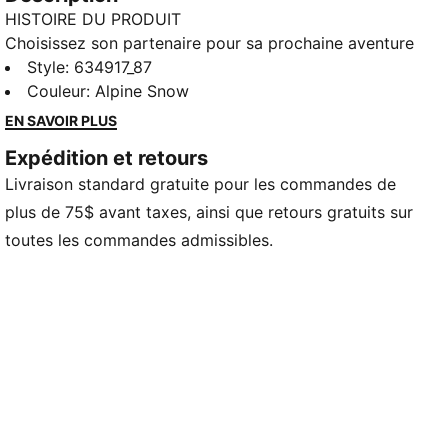
HISTOIRE DU PRODUIT
Choisissez son partenaire pour sa prochaine aventure
avec la nouvelle collection PUMA x POKÉMON. Cette
Style
:
634917_87
dernière collection possède toute l’énergie de
Couleur
:
Alpine Snow
l’univers des Pokémon, avec des éléments Pokémon
EN SAVOIR PLUS
qui vous accompagnent jour et nuit. Que ce soit la
Expédition et retours
nature mystérieuse de Noctali ou les ondes
Livraison standard gratuite pour les commandes de
électrisantes de Pichu, il y quelque chose pour tous
les petits dresseurs.
plus de 75$ avant taxes, ainsi que retours gratuits sur
CARACTÉRISTIQUES ET AVANTAGES
toutes les commandes admissibles.
DÉTAILS
Coupe : Décontracté
Durée: Standard
Longueur : Mi-haute
Poches : Poche passepoilée
Éléments de la marque PUMA x POKÉMON