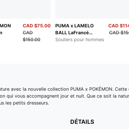
ÉMON
CAD $75.00
PUMA x LAMELO
CAD $11
n
CAD
BALL LaFrancé
CAD $15
$150.00
Heatmap
Souliers pour hommes
nture avec la nouvelle collection PUMA x POKÉMON. Cette de
n qui vous accompagnent jour et nuit. Que ce soit la natur
us les petits dresseurs.
DÉTAILS