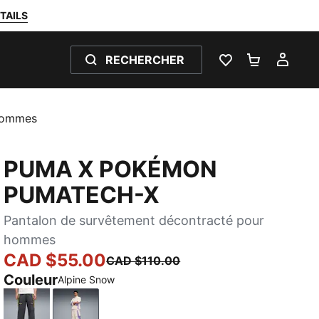
TAILS
RECHERCHER
LISTE DE SOUH
PANIER 0
MON
Hommes
PUMA X POKÉMON
PUMATECH-X
Pantalon de survêtement décontracté pour
hommes
CAD $55.00
CAD $110.00
Couleur
Alpine Snow