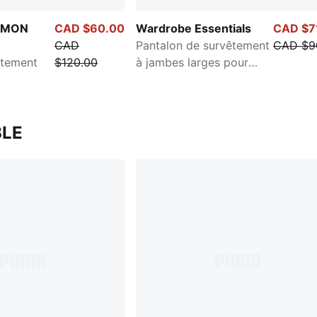
ÉMON
CAD $60.00
Wardrobe Essentials
CAD $7
CAD
Pantalon de survêtement
CAD $9
êtement
$120.00
à jambes larges pour
hommes
LE