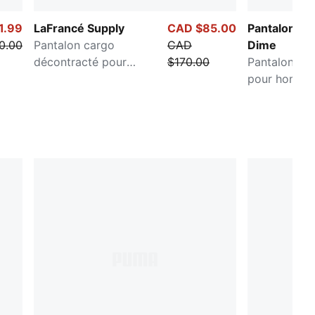
1.99
LaFrancé Supply
CAD $85.00
Pantalon Me
0.00
Pantalon cargo
CAD
Dime
décontracté pour
$170.00
Pantalon de 
hommes
pour homme