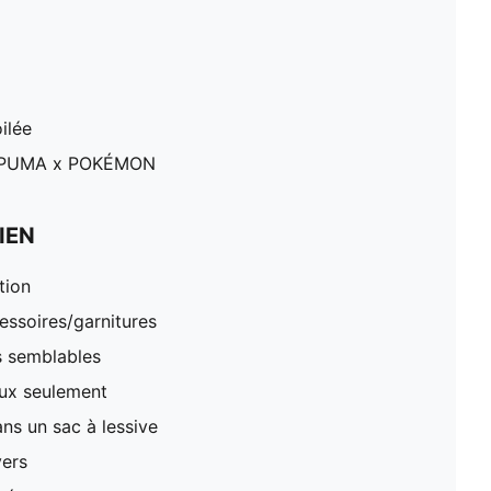
ilée
e PUMA x POKÉMON
IEN
tion
essoires/garnitures
s semblables
oux seulement
ns un sac à lessive
vers