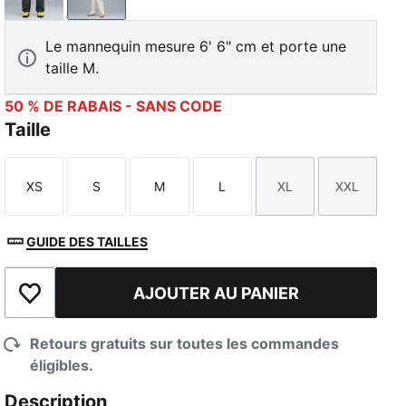
Strong Gray
Alpine Snow
Le mannequin mesure 6' 6" cm et porte une
taille M.
50 % DE RABAIS - SANS CODE
Taille
XS
S
M
L
XL
XXL
Taille
Taille
Taille
Taille
Taille
Taille
GUIDE DES TAILLES
AJOUTER AU PANIER
Ajouter à la liste de souhaits
Retours gratuits sur toutes les commandes
éligibles.
Description