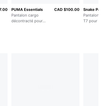
7.00
PUMA Essentials
CAD $100.00
Snake Pack
Pantalon cargo
Pantalon dro
décontracté pour
T7 pour fe
femme