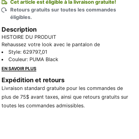
Cet article est éligible à la livraison gratuite!
Retours gratuits sur toutes les commandes
éligibles.
Description
HISTOIRE DU PRODUIT
Rehaussez votre look avec le pantalon de
survêtement droit de PUMA. Avec des renforts
Style
:
629797_01
classiques en T7, des détails plissés et des poches
Couleur
:
PUMA Black
zippées, ce pantalon est aussi fonctionnel qu’élégant.
EN SAVOIR PLUS
La taille élastiquée et les cordons de serrage ton sur
Expédition et retours
ton assurent un ajustement parfait, tandis que le logo
Livraison standard gratuite pour les commandes de
emblématique met en valeur notre héritage.
CARACTÉRISTIQUES ET AVANTAGES
plus de 75$ avant taxes, ainsi que retours gratuits sur
Fabriquées à partir d’au moins 50 % de matière
toutes les commandes admissibles.
recyclée
DÉTAILS
Ajustement confortable
Tissu matelassé