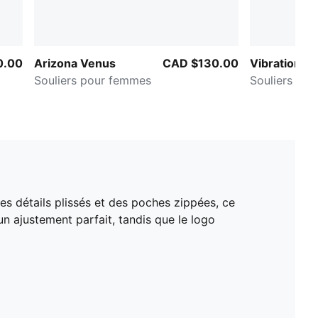
0.00
Arizona Venus
CAD $130.00
Vibrations 
Souliers pour femmes
Souliers po
s détails plissés et des poches zippées, ce
un ajustement parfait, tandis que le logo