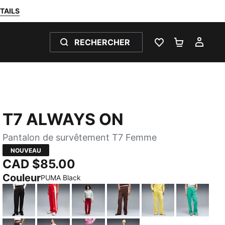
TAILS
RECHERCHER
LISTE DE SOUH
PANIER 0
MON
T7 ALWAYS ON
Pantalon de survêtement T7 Femme
NOUVEAU
CAD $85.00
Couleur
PUMA Black
PUMA Black
For All Time Red
Garnet Glow-Créme De Mint
Chocolate Brown
Lemon Meringue
Vibrant 