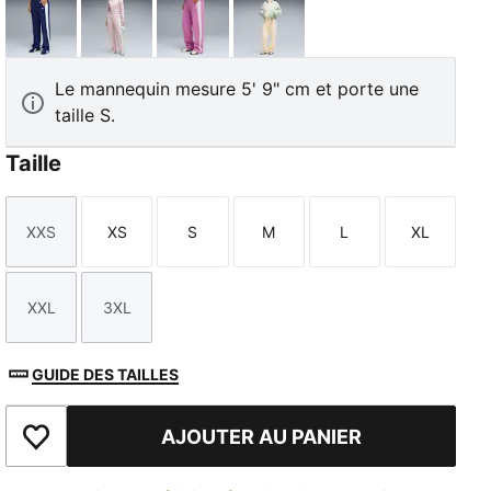
Blue Jewel
Misty Pink
Mauve Pop
Buttercream-Créme De Mi
Le mannequin mesure 5' 9" cm et porte une
taille S.
Taille
TED
XXS
XS
S
M
L
XL
Taille
Taille
Taille
Taille
Taille
Taille
XXL
3XL
Taille
Taille
GUIDE DES TAILLES
AJOUTER AU PANIER
Ajouter à la liste de souhaits