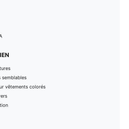
A
IEN
tures
s semblables
our vêtements colorés
vers
tion