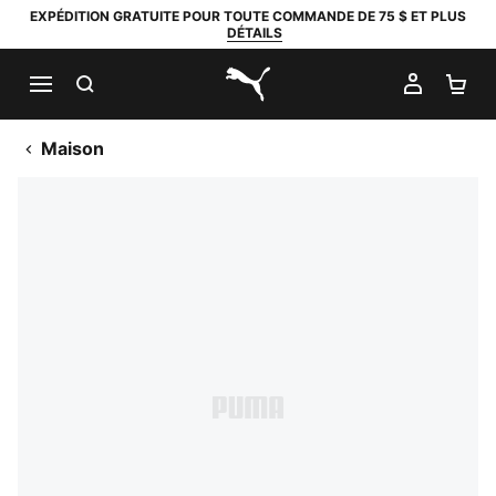
EXPÉDITION GRATUITE POUR TOUTE COMMANDE DE 75 $ ET PLUS
DÉTAILS
RECHERCHER
MON C
PA
PUMA.com
Maison