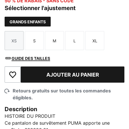
50 % DE RABAIS - SANS CODE
Sélectionner l'ajustement
GRANDS ENFANTS
XS
S
M
L
XL
Taille
Taille
Taille
Taille
Taille
GUIDE DES TAILLES
AJOUTER AU PANIER
Ajouter à la liste de souhaits
Retours gratuits sur toutes les commandes
éligibles.
Description
HISTOIRE DU PRODUIT
Ce pantalon de survêtement PUMA apporte une