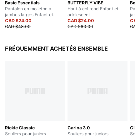
Basic Essentials
BUTTERFLY VIBE
Bow 
Pantalon en molleton à
Haut à col rond Enfant et
Pant
jambes larges Enfant et
adolescent
jamb
adolescent
CAD $24.00
CAD $24.00
adol
CAD
CAD $48.00
CAD $60.00
CAD
FRÉQUEMMENT ACHETÉS ENSEMBLE
Rickie Classic
Carina 3.0
Club
Souliers pour juniors
Souliers pour juniors
Souli