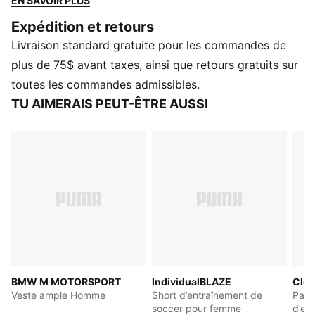
EN SAVOIR PLUS
pantalons rendent hommage à l'héritage du sport
Expédition et retours
automobile avec une touche de modernité.
Livraison standard gratuite pour les commandes de
CARACTÉRISTIQUES ET AVANTAGES
Dans le cadre du programme RE:FIBRE, ce vêtement
plus de 75$ avant taxes, ainsi que retours gratuits sur
est composé d'au moins 95 % de matériaux recyclés
toutes les commandes admissibles.
provenant de déchets textiles et d'autres matériaux
TU AIMERAIS PEUT-ÊTRE AUSSI
usagés.
DÉTAILS
Coupe : Décontractée
Type de matériau principal : Piqué
Longueur : Régulière
Taille : Moyenne
Détails des marques BMW M Motorsport et PUMA
BMW M MOTORSPORT
IndividualBLAZE
Clo
Veste ample Homme
Short d’entraînement de
Pant
soccer pour femme
d’en