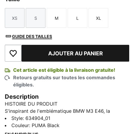
XS
S
M
L
XL
Taille
Taille
Taille
Taille
Taille
GUIDE DES TAILLES
AJOUTER AU PANIER
Ajouter à la liste de souhaits
Cet article est éligible à la livraison gratuite!
Retours gratuits sur toutes les commandes
éligibles.
Description
HISTOIRE DU PRODUIT
S'inspirant de l'emblématique BMW M3 E46, la
collection PUMA x BMW M MOTORSPORT apporte
Style
:
634904_01
l'énergie de la piste à la ville. Avec leur style
Couleur
:
PUMA Black
décontracté et leurs détails M emblématiques, ces