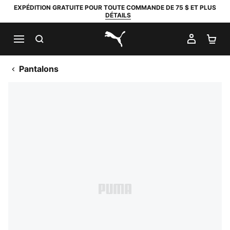
EXPÉDITION GRATUITE POUR TOUTE COMMANDE DE 75 $ ET PLUS
DÉTAILS
RECHERCHER
MON C
PA
PUMA.com
Pantalons