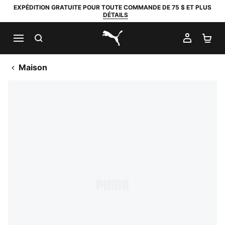
EXPÉDITION GRATUITE POUR TOUTE COMMANDE DE 75 $ ET PLUS
DÉTAILS
RECHERCHER
MON C
PA
PUMA.com
Maison