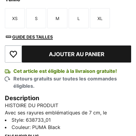
XS
S
M
L
XL
Taille
Taille
Taille
Taille
Taille
GUIDE DES TAILLES
AJOUTER AU PANIER
Ajouter à la liste de souhaits
Cet article est éligible à la livraison gratuite!
Retours gratuits sur toutes les commandes
éligibles.
Description
HISTOIRE DU PRODUIT
Avec ses rayures emblématiques de 7 cm, le
survêtement T7 a fait son apparition en 1968 et n'a
Style
:
638733_01
cessé depuis de révolutionner le monde de la mode.
Couleur
:
PUMA Black
Inspiré de l'esprit T7, ce pantalon présente un imprimé