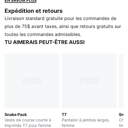
EN SAVOIR PLUS
inspiré de la peau de serpent et une taille ajustable.
Expédition et retours
CARACTÉRISTIQUES ET AVANTAGES
Livraison standard gratuite pour les commandes de
Fabriqué à partir de matériaux 100 % recyclés, hors
garnitures et ornements
plus de 75$ avant taxes, ainsi que retours gratuits sur
DÉTAILS
toutes les commandes admissibles.
Conçu pour : Style de vie par PUMA
TU AIMERAIS PEUT-ÊTRE AUSSI
Coupe : Confort
Longueur : Standard
Ourlets ouverts
Type de matériau principal : Tricot
Taille élastiquée avec cordon de serrage intégré
Hauteur de taille : Haute
Poches : Poche latérale
Snake Pack
T7
Snak
Veste de course courte à
Pantalon à jambes larges,
Chan
imprimés T7 pour femme
femme
impr