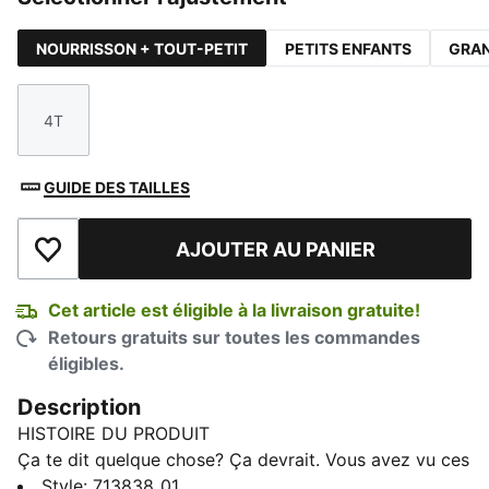
NOURRISSON + TOUT-PETIT
PETITS ENFANTS
GRAN
4T
Taille
GUIDE DES TAILLES
AJOUTER AU PANIER
Ajouter à la liste de souhaits
Cet article est éligible à la livraison gratuite!
Retours gratuits sur toutes les commandes
éligibles.
Description
HISTOIRE DU PRODUIT
Ça te dit quelque chose? Ça devrait. Vous avez vu ces
vêtements sur la grille de départ, vous pouvez
Style
:
713838_01