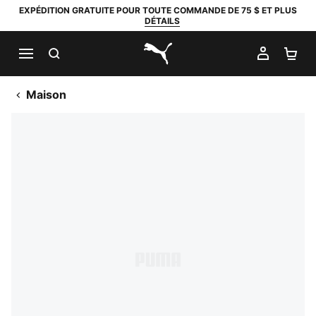
EXPÉDITION GRATUITE POUR TOUTE COMMANDE DE 75 $ ET PLUS
DÉTAILS
RECHERCHER
MON C
PA
PUMA.com
Maison