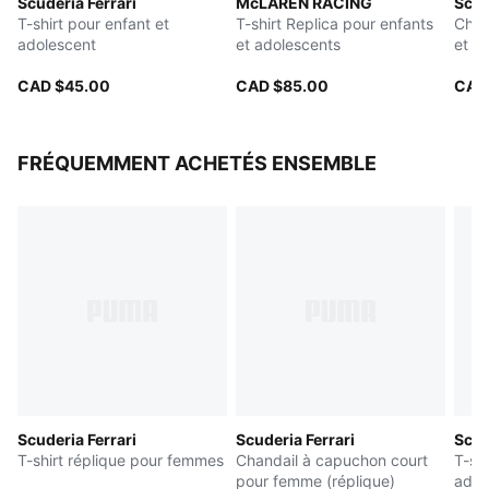
Scuderia Ferrari
McLAREN RACING
Scud
Recommandé pour les enfants entre 8 et 16 ans
T-shirt pour enfant et
T-shirt Replica pour enfants
Chan
adolescent
et adolescents
et a
CAD $45.00
CAD $85.00
CAD
FRÉQUEMMENT ACHETÉS ENSEMBLE
Scuderia Ferrari
Scuderia Ferrari
Scud
T-shirt réplique pour femmes
Chandail à capuchon court
T-shi
pour femme (réplique)
adol