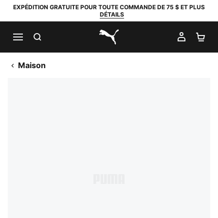
EXPÉDITION GRATUITE POUR TOUTE COMMANDE DE 75 $ ET PLUS
DÉTAILS
RECHERCHER
MON C
PA
PUMA.com
Maison