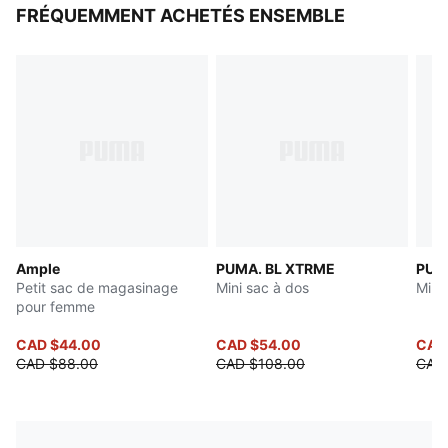
FRÉQUEMMENT ACHETÉS ENSEMBLE
anneau en D et boucle en sangle pour un réglage aisé
de la longueur
25 x 12 x
18 cm, 6 L
Ample
PUMA. BL XTRME
PUM
Petit sac de magasinage
Mini sac à dos
Mini
pour femme
CAD $44.00
CAD $54.00
CAD 
CAD $88.00
CAD $108.00
CAD 