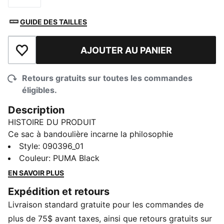
GUIDE DES TAILLES
AJOUTER AU PANIER
Ajouter à la liste de souhaits
Retours gratuits sur toutes les commandes
éligibles.
Description
HISTOIRE DU PRODUIT
Ce sac à bandoulière incarne la philosophie
audacieuse de PUMA.BL. Dans cette collection, nous
Style
:
090396_01
nous élèverons au-dessus des étiquettes pour célébrer
Couleur
:
PUMA Black
chaque individu tel qu'il est, au-delà des jugements et
EN SAVOIR PLUS
des stéréotypes. Avec son esthétique épurée et son
Expédition et retours
design fonctionnel, ce sac à bandoulière est le
Livraison standard gratuite pour les commandes de
compagnon idéal pour affronter chaque jour avec
confiance et style.
plus de 75$ avant taxes, ainsi que retours gratuits sur