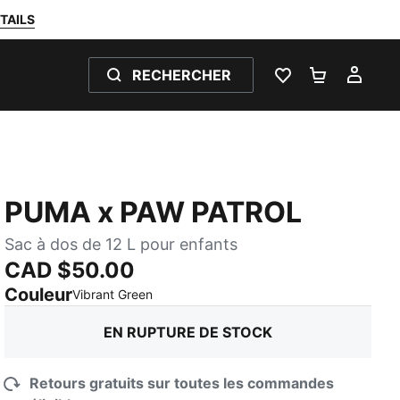
TAILS
RECHERCHER
LISTE DE SOUH
PANIER 0
MON
PUMA x PAW PATROL
Sac à dos de 12 L pour enfants
CAD $50.00
Couleur
:
En rupture de stock
Vibrant Green
EN RUPTURE DE STOCK
Retours gratuits sur toutes les commandes