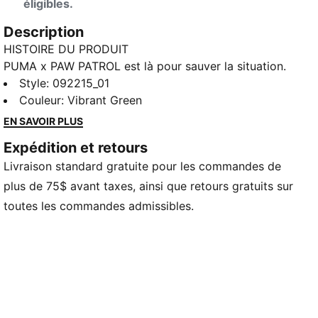
éligibles.
Description
HISTOIRE DU PRODUIT
PUMA x PAW PATROL est là pour sauver la situation.
Les chiots de la PAW Patrol plongent dans PUMA
Style
:
092215_01
Land, où un volcan grondant dans la jungle menace
Couleur
:
Vibrant Green
d'entrer en éruption. Grâce à leurs super pouvoirs
EN SAVOIR PLUS
uniques, ils se précipitent pour refroidir le volcan et
Expédition et retours
sauver la situation. Ce petit sac à dos donne vie à la
Livraison standard gratuite pour les commandes de
mission grâce à ses détails et ses éléments
graphiques inspirés de la jungle mettant en scène les
plus de 75$ avant taxes, ainsi que retours gratuits sur
chiots préférés de vos enfants.
toutes les commandes admissibles.
CARACTÉRISTIQUES ET AVANTAGES
Fabriqué à partir d'au moins 90 % de matériaux
recyclés
DÉTAILS
Compartiment principal avec fermeture à glissière
double sens