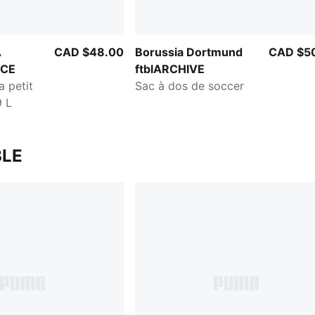
A
CAD $48.00
Borussia Dortmund
CAD $5
ICE
ftblARCHIVE
a petit
Sac à dos de soccer
9 L
LE