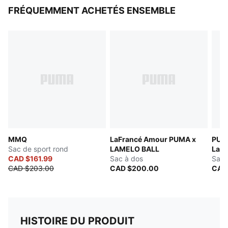
FRÉQUEMMENT ACHETÉS ENSEMBLE
MMQ
LaFrancé Amour PUMA x
PUM
Sac de sport rond
LAMELO BALL
LaFr
CAD $161.99
Sac à dos
Chr
Saco
CAD $203.00
CAD $200.00
CAD
HISTOIRE DU PRODUIT