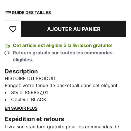
GUIDE DES TAILLES
AJOUTER AU PANIER
Ajouter à la liste de souhaits
Cet article est éligible à la livraison gratuite!
Retours gratuits sur toutes les commandes
éligibles.
Description
HISTOIRE DU PRODUIT
Rangez votre tenue de basketball dans cet élégant
sac de sport. Avec son immense espace de rangement
Style
:
859857_01
intérieur et des détails Melo ornés, ce sac vous
Couleur
:
BLACK
couvrira pendant des années. Et avec son marquage
EN SAVOIR PLUS
PUMA x LAMELO BALL, n’ayons pas peur des mots : il
Expédition et retours
a fière allure.
Livraison standard gratuite pour les commandes de
DÉTAILS