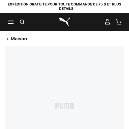
EXPÉDITION GRATUITE POUR TOUTE COMMANDE DE 75 $ ET PLUS
DÉTAILS
RECHERCHER
MON C
PA
PUMA.com
Maison