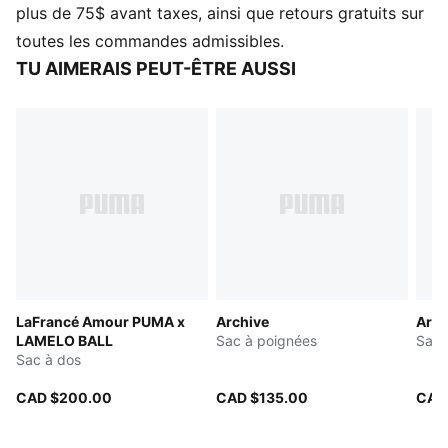
Détails marqués LaFrancé x PUMA x LAMELO BALL
plus de 75$ avant taxes, ainsi que retours gratuits sur
Compartiment principal avec fermeture éclair
toutes les commandes admissibles.
Bandoulière ajustable
TU AIMERAIS PEUT-ÊTRE AUSSI
LaFrancé Amour PUMA x
Archive
Arch
LAMELO BALL
Sac à poignées
Sac 
Sac à dos
CAD $200.00
CAD $135.00
CAD