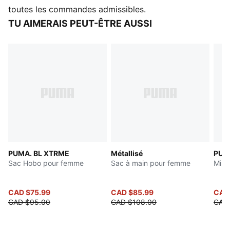
de voyage dans un format compact. Portez-le en
toutes les commandes admissibles.
bandoulière ou par les poignées lors de vos sorties en
TU AIMERAIS PEUT-ÊTRE AUSSI
soirée.
DÉTAILS
Compartiment principal à fermeture éclair
Poche intérieure pour cartes
Poignée plate et bandoulières amovibles
Volume : 1 L
Dimensions : H10 cm x L22 cm x P7 cm
Sac de voyage Iconic avec lignes de coupe
passepoilées
Détails de comarquage
PUMA. BL XTRME
Métallisé
PUM
Sac Hobo pour femme
Sac à main pour femme
Mini
CAD $75.99
CAD $85.99
CAD
CAD $95.00
CAD $108.00
CAD