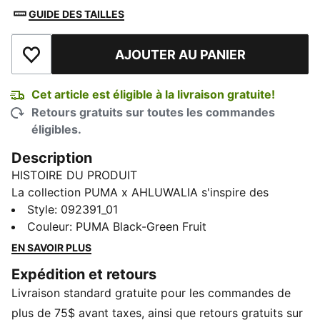
GUIDE DES TAILLES
AJOUTER AU PANIER
Ajouter à la liste de souhaits
Cet article est éligible à la livraison gratuite!
Retours gratuits sur toutes les commandes
éligibles.
Description
HISTOIRE DU PRODUIT
La collection PUMA x AHLUWALIA s'inspire des
origines indo-nigérianes de Priya Ahluwalia et de son
Style
:
092391_01
approche riche et narrative du design. Alliant
Couleur
:
PUMA Black-Green Fruit
références au soccer, couleurs vives, motifs audacieux
EN SAVOIR PLUS
et tissus tactiles, chaque pièce allie culture et savoir-
Expédition et retours
faire artisanal d'une manière personnelle et
Livraison standard gratuite pour les commandes de
expressive. Le sac de voyage PUMA x AHLUWALIA
Micro 1L réinvente la silhouette emblématique du sac
plus de 75$ avant taxes, ainsi que retours gratuits sur