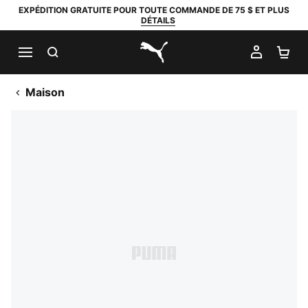
EXPÉDITION GRATUITE POUR TOUTE COMMANDE DE 75 $ ET PLUS
DÉTAILS
RECHERCHER
MON C
PA
PUMA.com
Maison