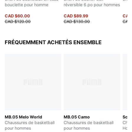
bouclette pour homme
réversible 6 po pour hommes
CAD $60.00
CAD $89.99
CAD
CAD $120.00
CAD $130.00
CAD
FRÉQUEMMENT ACHETÉS ENSEMBLE
MB.05 Melo World
MB.05 Camo
Scoot
Chaussures de basketball
Chaussures de basketball
Chau
pour hommes
pour hommes
Hom