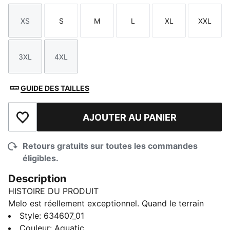
XS
S
M
L
XL
XXL
Taille
Taille
Taille
Taille
Taille
Taille
3XL
4XL
Taille
Taille
GUIDE DES TAILLES
AJOUTER AU PANIER
Ajouter à la liste de souhaits
Retours gratuits sur toutes les commandes
éligibles.
Description
HISTOIRE DU PRODUIT
Melo est réellement exceptionnel. Quand le terrain
devient bruyant, il se concentre à un niveau que lui
Style
:
634607_01
seul peut atteindre. Ce short de basketball canalise
Couleur
:
Aquatic