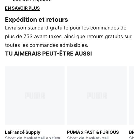
cette énergie avec une coupe surdimensionnée
EN SAVOIR PLUS
audacieuse et des détails Melo cachés qui rappellent
Expédition et retours
sa confiance et son style unique.
Livraison standard gratuite pour les commandes de
CARACTÉRISTIQUES ET AVANTAGES
Fabriqué avec 100 % de matériaux recyclés, à
plus de 75$ avant taxes, ainsi que retours gratuits sur
l'exception des finitions et décorations
toutes les commandes admissibles.
DÉTAILS
TU AIMERAIS PEUT-ÊTRE AUSSI
Coupe : Surdimensionnée
Type de matériau principal : Tissu mesh
Taille avec cordon de serrage
Longueur : Au-dessus du genou
Taille : Mi-haute
Poches : Poches latérales
Éléménts de co-marquage
LaFrancé Supply
PUMA x FAST & FURIOUS
Bloq
Short de basketball en tissu
Short de basket-ball
Shor