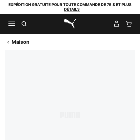
EXPÉDITION GRATUITE POUR TOUTE COMMANDE DE 75 $ ET PLUS
DÉTAILS
RECHERCHER
MON C
PA
PUMA.com
Maison