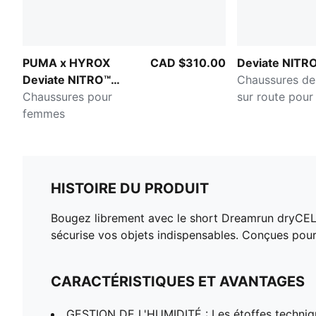
PUMA x HYROX
CAD $310.00
Deviate NITR
Deviate NITRO™
Chaussures de
Elite 4
Chaussures pour
sur route pou
femmes
HISTOIRE DU PRODUIT
Bougez librement avec le short Dreamrun dryCELL.
sécurise vos objets indispensables. Conçues pour
CARACTÉRISTIQUES ET AVANTAGES
GESTION DE L'HUMIDITÉ : Les étoffes techni