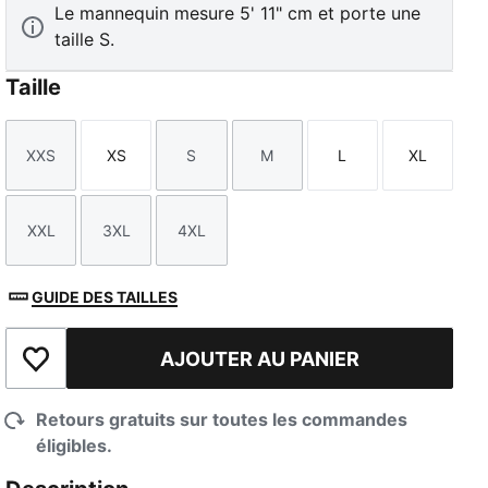
Le mannequin mesure 5' 11" cm et porte une
taille S.
Taille
XXS
XS
S
M
L
XL
Taille
Taille
Taille
Taille
Taille
Taille
TED
XXL
3XL
4XL
Taille
Taille
Taille
GUIDE DES TAILLES
AJOUTER AU PANIER
Ajouter à la liste de souhaits
Retours gratuits sur toutes les commandes
éligibles.