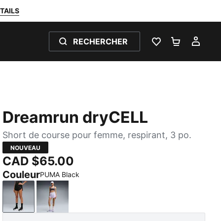
TAILS
RECHERCHER
LISTE DE SOUH
PANIER 0
MON
Dreamrun dryCELL
Short de course pour femme, respirant, 3 po.
NOUVEAU
CAD $65.00
Couleur
PUMA Black
PUMA Black
Light Lavender