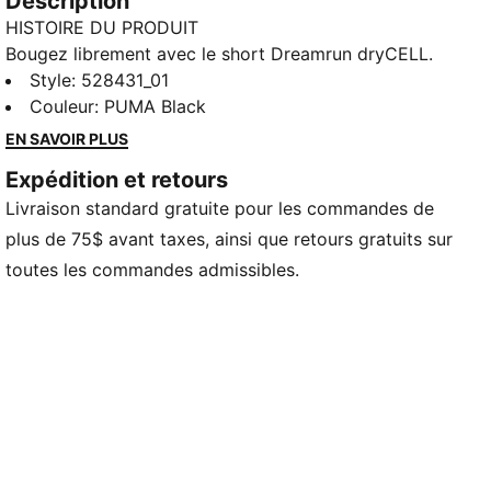
Description
HISTOIRE DU PRODUIT
Bougez librement avec le short Dreamrun dryCELL.
La ceinture haute soutient chaque pas, le tissu
Style
:
528431_01
perforé vous garde au frais et une poche arrière
Couleur
:
PUMA Black
zippée sécurise vos objets indispensables. Conçues
EN SAVOIR PLUS
pour les coureurs qui recherchent confort, confiance
Expédition et retours
et concentration à chaque kilomètre.
Livraison standard gratuite pour les commandes de
CARACTÉRISTIQUES ET AVANTAGES
GESTION DE L'HUMIDITÉ : Les étoffes techniques
plus de 75$ avant taxes, ainsi que retours gratuits sur
dryCELL évacuent l'humidité de la peau pour vous
toutes les commandes admissibles.
garder au sec et à l'aise.
Fabriqué avec au moins 50 % de matériaux recyclés.
DÉTAILS
Coupe : Coupe performante
Type de matériau principal : Tissu uni
Longueur : Au-dessus du genou
Taille : Haute
Poches : Poche arrière