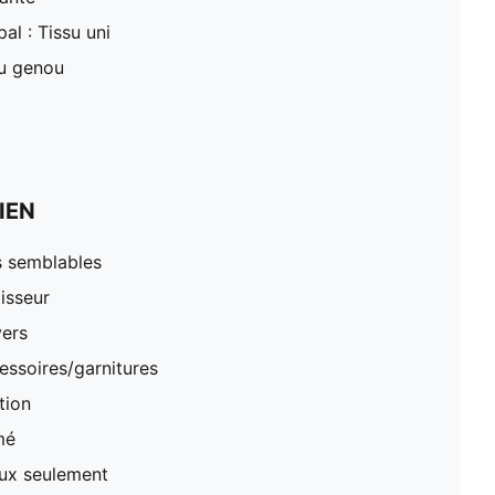
al : Tissu uni
du genou
IEN
s semblables
lisseur
vers
essoires/garnitures
tion
mé
oux seulement