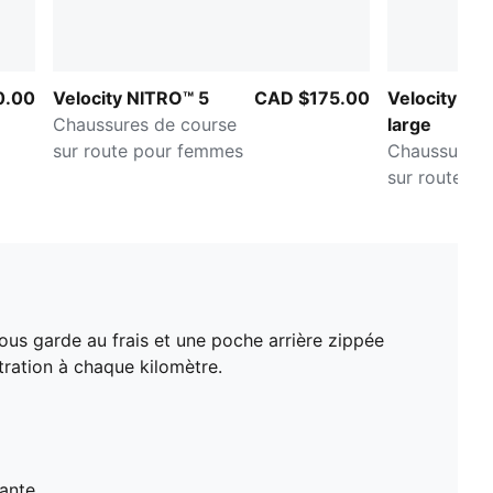
0.00
Velocity NITRO™ 5
CAD $175.00
Velocity NI
Chaussures de course
large
sur route pour femmes
Chaussures 
sur route la
femmes
ous garde au frais et une poche arrière zippée
tration à chaque kilomètre.
ante