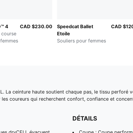
O™ 4
CAD $230.00
Speedcat Ballet
CAD $12
 course
Etoile
r femmes
Souliers pour femmes
 La ceinture haute soutient chaque pas, le tissu perforé v
 les coureurs qui recherchent confort, confiance et concen
DÉTAILS
ques dryCELL évacuent
Coupe : Coupe perform