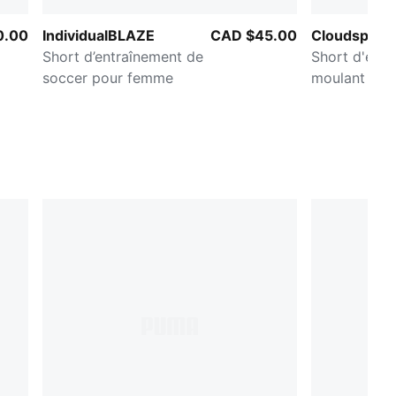
0.00
IndividualBLAZE
CAD $45.00
Cloudspun U
Short d’entraînement de
Short d'entr
soccer pour femme
moulant 6 p
femme