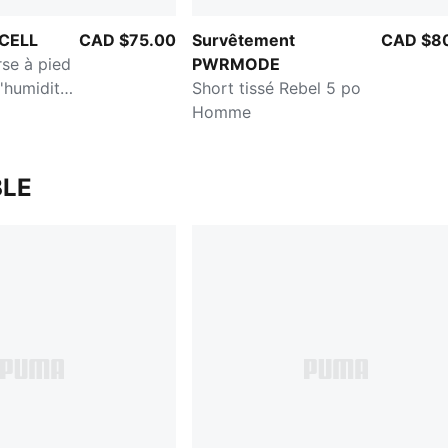
yCELL
CAD $75.00
Survêtement
CAD $8
rse à pied
PWRMODE
'humidité
Short tissé Rebel 5 po
Homme
LE