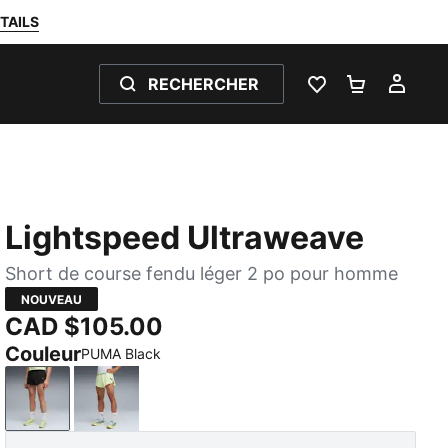
TAILS
RECHERCHER
LISTE DE SOUH
PANIER 0
MON
Lightspeed Ultraweave
Short de course fendu léger 2 po pour homme
NOUVEAU
CAD $105.00
Couleur
PUMA Black
PUMA Black
Apple Spritz