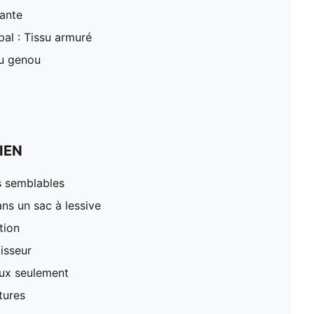
ante
pal : Tissu armuré
du genou
IEN
s semblables
ns un sac à lessive
tion
lisseur
oux seulement
tures