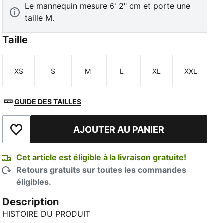
Le mannequin mesure 6' 2" cm et porte une
taille M.
Taille
XS
S
M
L
XL
XXL
Taille
Taille
Taille
Taille
Taille
Taille
GUIDE DES TAILLES
AJOUTER AU PANIER
Ajouter à la liste de souhaits
Cet article est éligible à la livraison gratuite!
Retours gratuits sur toutes les commandes
éligibles.
Description
HISTOIRE DU PRODUIT