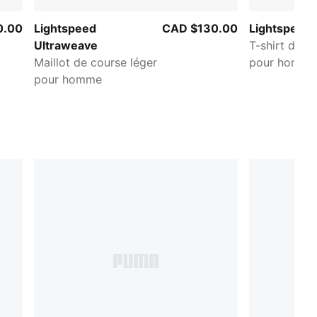
0.00
Lightspeed
CAD $130.00
Lightspeed
Ultraweave
T-shirt de c
Maillot de course léger
pour homme
pour homme