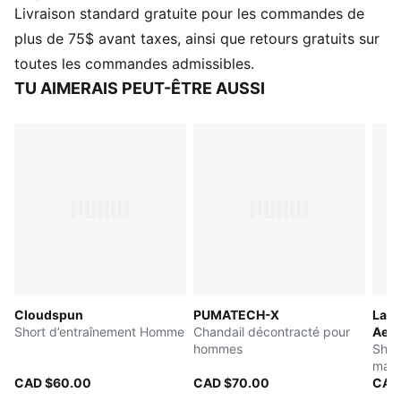
Livraison standard gratuite pour les commandes de
DÉTAILS
Coupe : Décontractée
plus de 75$ avant taxes, ainsi que retours gratuits sur
Type de matériau principal : Toile unie
toutes les commandes admissibles.
Taille élastique avec coulisse
TU AIMERAIS PEUT-ÊTRE AUSSI
Longueur : Courte
Élévation : Mi-haute
Poches : Poche latérale
Cloudspun
PUMATECH-X
LaF
Short d’entraînement Homme
Chandail décontracté pour
Aer
hommes
Shor
mail
CAD $60.00
CAD $70.00
CAD