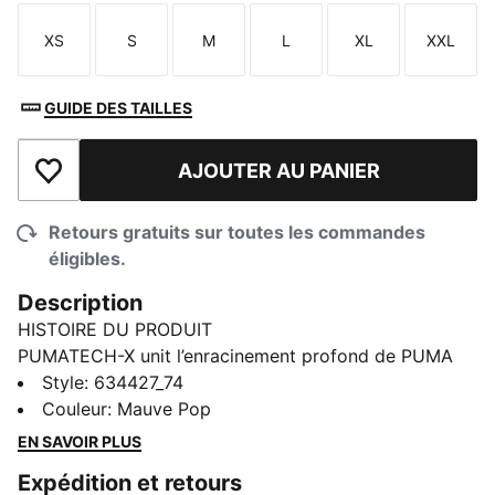
XS
S
M
L
XL
XXL
Taille
Taille
Taille
Taille
Taille
Taille
GUIDE DES TAILLES
AJOUTER AU PANIER
Ajouter à la liste de souhaits
Retours gratuits sur toutes les commandes
éligibles.
Description
HISTOIRE DU PRODUIT
PUMATECH-X unit l’enracinement profond de PUMA
dans la culture du soccer et une nouvelle ère de la
Style
:
634427_74
mode urbaine. Ce short capture la passion et l'énergie
Couleur
:
Mauve Pop
du jeu. Des passepoils et des éléments réfléchissants
EN SAVOIR PLUS
ajoutent un style inspiré du soccer.
Expédition et retours
CARACTÉRISTIQUES ET AVANTAGES