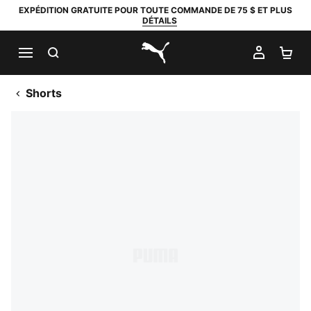
EXPÉDITION GRATUITE POUR TOUTE COMMANDE DE 75 $ ET PLUS
DÉTAILS
RECHERCHER
MON C
PA
PUMA.com
Shorts