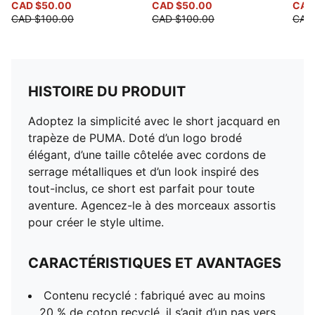
CAD $50.00
CAD $50.00
CAD
CAD $100.00
CAD $100.00
CAD
HISTOIRE DU PRODUIT
Adoptez la simplicité avec le short jacquard en
trapèze de PUMA. Doté d’un logo brodé
élégant, d’une taille côtelée avec cordons de
serrage métalliques et d’un look inspiré des
tout-inclus, ce short est parfait pour toute
aventure. Agencez-le à des morceaux assortis
pour créer le style ultime.
CARACTÉRISTIQUES ET AVANTAGES
Contenu recyclé : fabriqué avec au moins
20 % de coton recyclé, il s’agit d’un pas vers