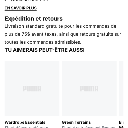
d’un look inspiré des tout-inclus, ce short est parfait
EN SAVOIR PLUS
pour toute aventure. Agencez-le à des morceaux
Expédition et retours
assortis pour créer le style ultime.
Livraison standard gratuite pour les commandes de
CARACTÉRISTIQUES ET AVANTAGES
Contenu recyclé : fabriqué avec au moins 20 % de
plus de 75$ avant taxes, ainsi que retours gratuits sur
coton recyclé, il s’agit d’un pas vers un avenir meilleur
toutes les commandes admissibles.
DÉTAILS
TU AIMERAIS PEUT-ÊTRE AUSSI
Coupe standard
Tissu jacquard double face
Longueur au-dessus des genoux
Ensemble assorti
Détails de marque PUMA
Wardrobe Essentials
Green Terrains
Elev
Short décontracté pour
Short d’entraînement Femme
Was