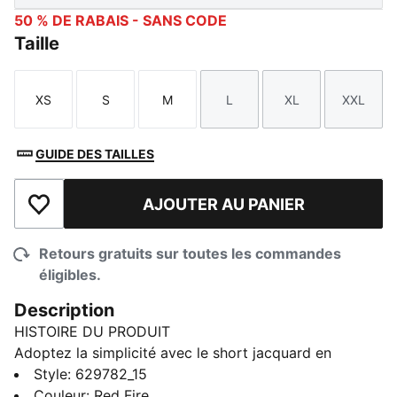
50 % DE RABAIS - SANS CODE
Taille
XS
S
M
L
XL
XXL
Taille
Taille
Taille
Taille
Taille
Taille
GUIDE DES TAILLES
AJOUTER AU PANIER
Ajouter à la liste de souhaits
Retours gratuits sur toutes les commandes
éligibles.
Description
HISTOIRE DU PRODUIT
Adoptez la simplicité avec le short jacquard en
trapèze de PUMA. Doté d’un logo brodé élégant, d’une
Style
:
629782_15
taille côtelée avec cordons de serrage métalliques et
Couleur
:
Red Fire