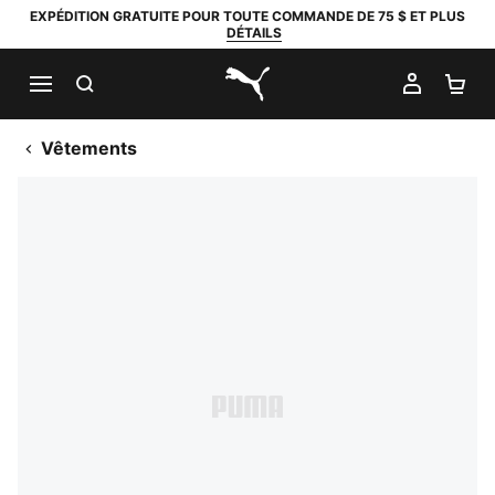
EXPÉDITION GRATUITE POUR TOUTE COMMANDE DE 75 $ ET PLUS
DÉTAILS
RECHERCHER
MON C
PA
PUMA.com
Vêtements