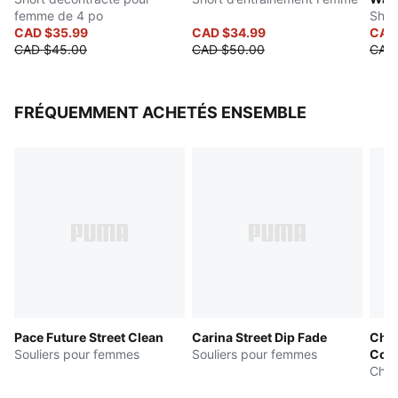
femme de 4 po
Shor
CAD $35.99
CAD $34.99
CAD
CAD $45.00
CAD $50.00
CAD
FRÉQUEMMENT ACHETÉS ENSEMBLE
Pace Future Street Clean
Carina Street Dip Fade
Chau
Souliers pour femmes
Souliers pour femmes
Comf
Chau