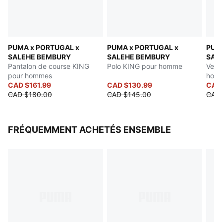
PUMA x PORTUGAL x
PUMA x PORTUGAL x
PUM
SALEHE BEMBURY
SALEHE BEMBURY
SAL
Pantalon de course KING
Polo KING pour homme
Vest
pour hommes
hom
CAD $161.99
CAD $130.99
CAD
CAD $180.00
CAD $145.00
CAD 
FRÉQUEMMENT ACHETÉS ENSEMBLE