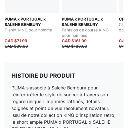
PUMA x PORTUGAL x
PUMA x PORTUGAL x
Clo
SALEHE BEMBURY
SALEHE BEMBURY
Chan
T-shirt KING pour homme
Pantalon de course KING
doux
pour hommes
CAD $71.99
CAD $161.99
CAD
CAD $80.00
CAD $180.00
CAD 
HISTOIRE DU PRODUIT
PUMA s'associe à Salehe Bembury pour
réinterpréter le style de soccer à travers son
regard unique : imprimés raffinés, détails
soignés et point de vue résolument novateur.
Issu de notre collection KING d'inspiration rétro,
le short ample PUMA x PORTUGAL x SALEHE