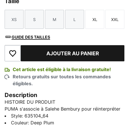
Taille
XS
S
M
L
XL
XXL
Taille
Taille
Taille
Taille
Taille
Taille
GUIDE DES TAILLES
AJOUTER AU PANIER
Ajouter à la liste de souhaits
Cet article est éligible à la livraison gratuite!
Retours gratuits sur toutes les commandes
éligibles.
Description
HISTOIRE DU PRODUIT
PUMA s'associe à Salehe Bembury pour réinterpréter
le style de soccer à travers son regard unique :
Style
:
635104_64
imprimés raffinés, détails soignés et point de vue
Couleur
:
Deep Plum