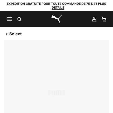
EXPÉDITION GRATUITE POUR TOUTE COMMANDE DE 75 $ ET PLUS
DÉTAILS
RECHERCHER
MON C
PA
PUMA.com
Select