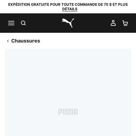
EXPÉDITION GRATUITE POUR TOUTE COMMANDE DE 75 $ ET PLUS
DÉTAILS
RECHERCHER
MON C
PA
PUMA.com
Chaussures