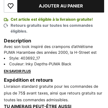
AJOUTER AU PANIER
Ajouter à la liste de souhaits
Cet article est éligible à la livraison gratuite!
Retours gratuits sur toutes les commandes
éligibles.
Description
Avec son look inspiré des crampons d’athlétisme
PUMA Harambee des années 2000, la H-Street est
une icône intemporelle qui marie à la perfection
Style
:
403692_17
l’héritage de la course et l’ADN streetwear. Elle évoque
Couleur
:
Inky Depths-PUMA Black
sans détour l’âge d’or des années 2000, qui a vu
EN SAVOIR PLUS
fusionner ces deux univers. Cette saison, H-Street sort
Expédition et retours
des archives avec son empeigne légère, sa silhouette
Livraison standard gratuite pour les commandes de
discrète et son héritage de rue toujours intact.
DÉTAILS
plus de 75$ avant taxes, ainsi que retours gratuits sur
toutes les commandes admissibles.
Coupe régulière
TU AIMERAIS PEUT-ÊTRE AUSSI