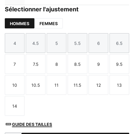
Sélectionner l'ajustement
HOMMES
FEMMES
4
4.5
5
5.5
6
6.5
Taille
Taille
Taille
Taille
Taille
Taille
7
7.5
8
8.5
9
9.5
Taille
Taille
Taille
Taille
Taille
Taille
10
10.5
11
11.5
12
13
Taille
Taille
Taille
Taille
Taille
Taille
14
Taille
GUIDE DES TAILLES