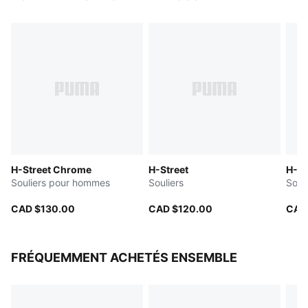
Embout arrondi
Fermeture à lacets
Empeigne en maille
Doublure en textile
Semelle plantaire moulée
Type de talon :
semelle intercalaire
en EVA à coussin plat Semelle externe en caoutchouc
H-Street Chrome
H-Street
H-St
Souliers pour hommes
Souliers
Souli
CAD $130.00
CAD $120.00
CAD
FRÉQUEMMENT ACHETÉS ENSEMBLE