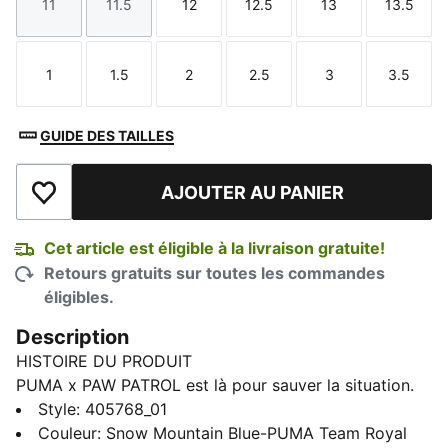
11
11.5
12
12.5
13
13.5
Taille
Taille
Taille
Taille
Taille
Taille
1
1.5
2
2.5
3
3.5
Taille
Taille
Taille
Taille
Taille
Taille
GUIDE DES TAILLES
AJOUTER AU PANIER
Ajouter à la liste de souhaits
Cet article est éligible à la livraison gratuite!
Retours gratuits sur toutes les commandes
éligibles.
Description
HISTOIRE DU PRODUIT
PUMA x PAW PATROL est là pour sauver la situation.
Les chiots de la PAW Patrol plongent dans PUMA
Style
:
405768_01
Land, où un volcan grondant dans la jungle menace
Couleur
:
Snow Mountain Blue-PUMA Team Royal