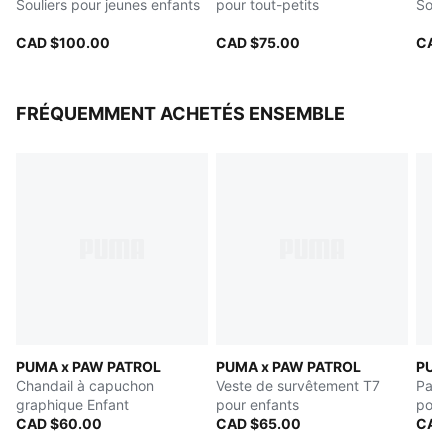
Souliers pour jeunes enfants
pour tout-petits
Soul
immédiat
Détails de comarquage
CAD $100.00
CAD $75.00
CAD
PUMA Enfant : Recommandé pour les jeunes enfants
entre 4 et 8 ans
FRÉQUEMMENT ACHETÉS ENSEMBLE
PUMA x PAW PATROL
PUMA x PAW PATROL
PUM
Chandail à capuchon
Veste de survêtement T7
Pant
graphique Enfant
pour enfants
pour
CAD $60.00
CAD $65.00
CAD