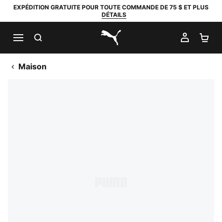
EXPÉDITION GRATUITE POUR TOUTE COMMANDE DE 75 $ ET PLUS
DÉTAILS
RECHERCHER
MON C
PA
PUMA.com
Maison