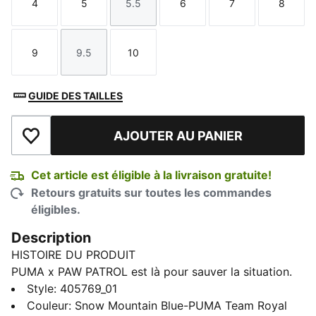
4
5
5.5
6
7
8
Taille
Taille
Taille
Taille
Taille
Taille
9
9.5
10
Taille
Taille
Taille
GUIDE DES TAILLES
AJOUTER AU PANIER
Ajouter à la liste de souhaits
Cet article est éligible à la livraison gratuite!
Retours gratuits sur toutes les commandes
éligibles.
Description
HISTOIRE DU PRODUIT
PUMA x PAW PATROL est là pour sauver la situation.
Les chiots de la PAW Patrol plongent dans PUMA
Style
:
405769_01
Land, où un volcan grondant dans la jungle menace
Couleur
:
Snow Mountain Blue-PUMA Team Royal