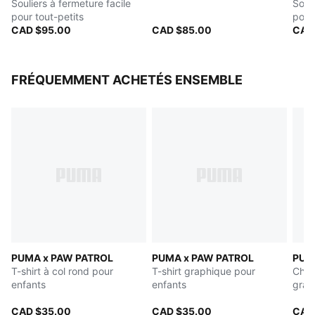
Souliers à fermeture facile
Souli
à trouver la bonne pointure
pour tout-petits
pour
Détails de comarquage
CAD $95.00
CAD $85.00
CAD
PUMA Bébé : Recommandé pour les tout-petits
entre 0 et 4 ans
FRÉQUEMMENT ACHETÉS ENSEMBLE
PUMA x PAW PATROL
PUMA x PAW PATROL
PUM
T-shirt à col rond pour
T-shirt graphique pour
Chan
enfants
enfants
grap
CAD $35.00
CAD $35.00
CAD