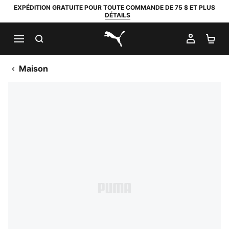
EXPÉDITION GRATUITE POUR TOUTE COMMANDE DE 75 $ ET PLUS
DÉTAILS
RECHERCHER
MON C
PA
PUMA.com
Maison