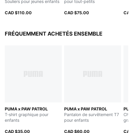
Souliers pour jeunes enfants
pour tout-petits
Détails de comarquage
PUMA Bébé : Recommandé pour les tout-petits
CAD $110.00
CAD $75.00
CAD
entre 0 et 4 ans
FRÉQUEMMENT ACHETÉS ENSEMBLE
PUMA x PAW PATROL
PUMA x PAW PATROL
PUM
T-shirt graphique pour
Pantalon de survêtement T7
Chan
enfants
pour enfants
grap
CAD $35.00
CAD $60.00
CAD