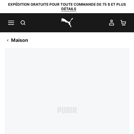
EXPÉDITION GRATUITE POUR TOUTE COMMANDE DE 75 $ ET PLUS
DÉTAILS
RECHERCHER
MON C
PA
PUMA.com
Maison