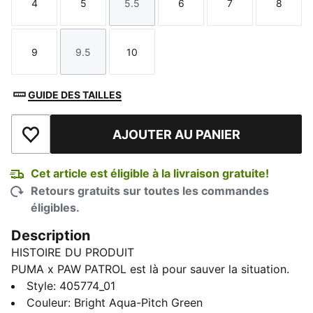
4
5
5.5
6
7
8
Taille
Taille
Taille
Taille
Taille
Taille
9
9.5
10
Taille
Taille
Taille
GUIDE DES TAILLES
AJOUTER AU PANIER
Ajouter à la liste de souhaits
Cet article est éligible à la livraison gratuite!
Retours gratuits sur toutes les commandes
éligibles.
Description
HISTOIRE DU PRODUIT
PUMA x PAW PATROL est là pour sauver la situation.
Les chiots de la PAW Patrol plongent dans PUMA
Style
:
405774_01
Land, où un volcan grondant dans la jungle menace
Couleur
:
Bright Aqua-Pitch Green