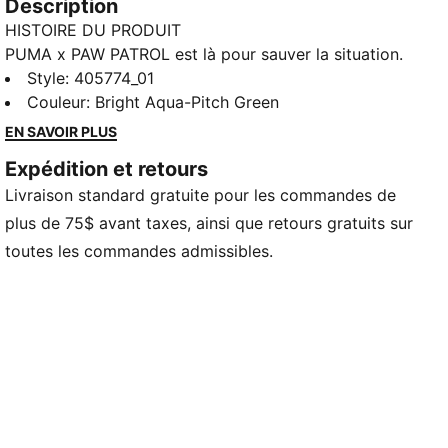
Description
HISTOIRE DU PRODUIT
PUMA x PAW PATROL est là pour sauver la situation.
Les chiots de la PAW Patrol plongent dans PUMA
Style
:
405774_01
Land, où un volcan grondant dans la jungle menace
Couleur
:
Bright Aqua-Pitch Green
d'entrer en éruption. Grâce à leurs super pouvoirs
EN SAVOIR PLUS
uniques, ils se précipitent pour refroidir le volcan et
Expédition et retours
sauver la situation. Avec leur design amusant orné de
Livraison standard gratuite pour les commandes de
détails inspirés de la jungle, ces sneakers donnent vie
à la mission. Elles allient le look rétro-futuriste de la
plus de 75$ avant taxes, ainsi que retours gratuits sur
RS Surge à l'enthousiasme de PAW Patrol.
toutes les commandes admissibles.
CARACTÉRISTIQUES ET AVANTAGES
La tige des chaussures est composée d'au moins
20 % de matériaux recyclés.
DÉTAILS
Largeur : Standard
Type de bout : Rond
Fermeture : Élastiques avec insigne PAW Patrol
Tige superposée