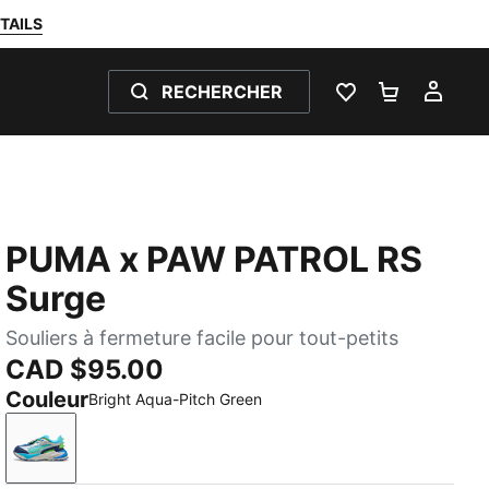
TAILS
RECHERCHER
LISTE DE SOUH
PANIER 0
MON
PUMA x PAW PATROL RS
Surge
Souliers à fermeture facile pour tout-petits
CAD $95.00
Couleur
Bright Aqua-Pitch Green
Bright Aqua-Pitch Green