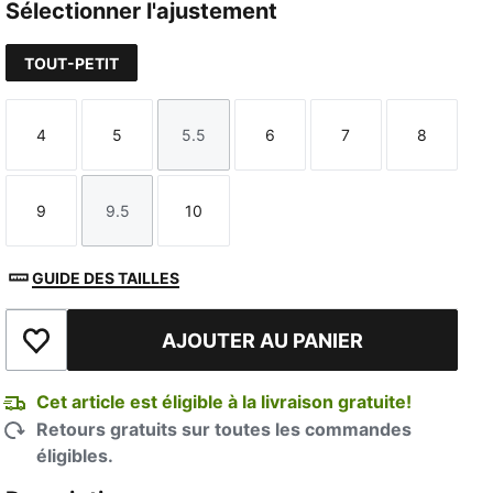
Sélectionner l'ajustement
TOUT-PETIT
4
5
5.5
6
7
8
Taille
Taille
Taille
Taille
Taille
Taille
9
9.5
10
Taille
Taille
Taille
GUIDE DES TAILLES
AJOUTER AU PANIER
Ajouter à la liste de souhaits
Cet article est éligible à la livraison gratuite!
Retours gratuits sur toutes les commandes
éligibles.