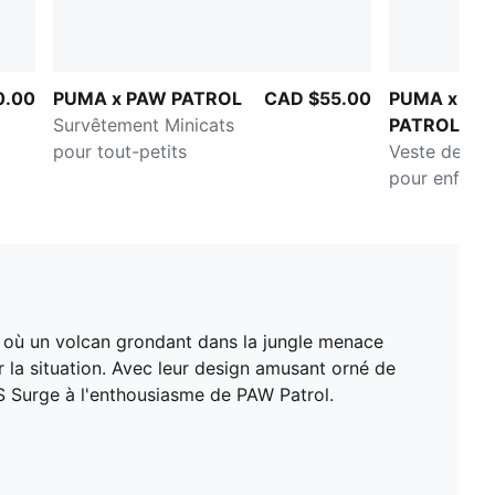
0.00
PUMA x PAW PATROL
CAD $55.00
PUMA x PA
Survêtement Minicats
PATROL
pour tout-petits
Veste de su
pour enfants
 où un volcan grondant dans la jungle menace
er la situation. Avec leur design amusant orné de
a RS Surge à l'enthousiasme de PAW Patrol.