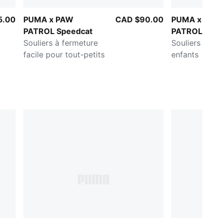
5.00
PUMA x PAW
CAD $90.00
PUMA x PA
PATROL Speedcat
PATROL Spe
Souliers à fermeture
Souliers pou
facile pour tout-petits
enfants