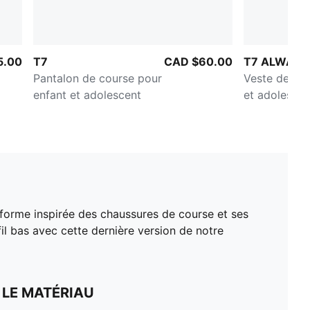
5.00
T7
CAD $60.00
T7 ALWAYS
Pantalon de course pour
Veste de cou
enfant et adolescent
et adolescen
a forme inspirée des chaussures de course et ses
fil bas avec cette dernière version de notre
 LE MATÉRIAU