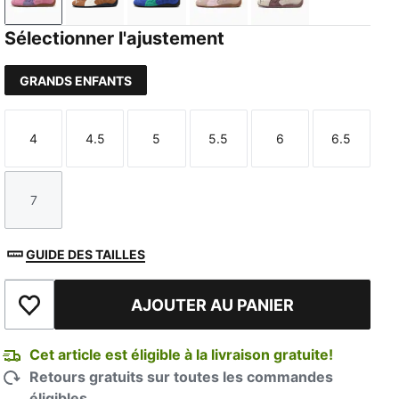
Posie Pink-Lavender Alert
Haute Coffee-Frosted Ivory
Royal Sapphire-Vibrant Green
Rose Latte-Pearl Pink
Silver Fog-Rich 
Sélectionner l'ajustement
GRANDS ENFANTS
4
4.5
5
5.5
6
6.5
Taille
Taille
Taille
Taille
Taille
Taille
7
Taille
GUIDE DES TAILLES
AJOUTER AU PANIER
Ajouter à la liste de souhaits
Cet article est éligible à la livraison gratuite!
Retours gratuits sur toutes les commandes
éligibles.