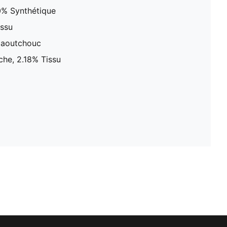
00% Synthétique
issu
Caoutchouc
che, 2.18% Tissu