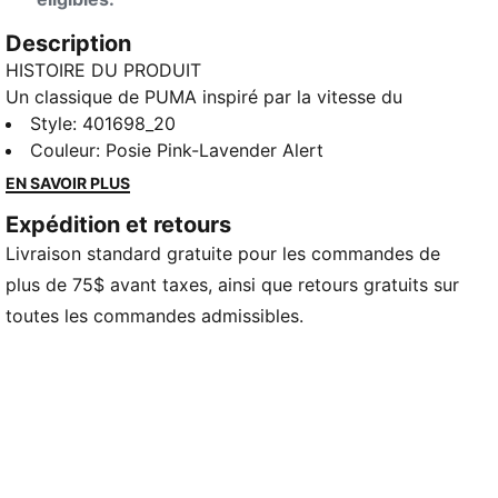
Description
HISTOIRE DU PRODUIT
Un classique de PUMA inspiré par la vitesse du
circuit : la Speedcat OG. Elle se démarque de la foule
Style
:
401698_20
par sa forme inspirée des chaussures de course et
Couleur
:
Posie Pink-Lavender Alert
ses lignes épurées inspirant rapidité et audace.
EN SAVOIR PLUS
Apportez le sport automobile à la rue et portez
Expédition et retours
fièrement le profil bas avec cette dernière version de
Livraison standard gratuite pour les commandes de
notre silhouette emblématique.
DÉTAILS
plus de 75$ avant taxes, ainsi que retours gratuits sur
Largeur régulière
toutes les commandes admissibles.
Tige en cuir
Fermeture à lacets
Semelle intérieure Ortholite® confortable
Semelle extérieure en caoutchouc
PUMA Enfants et adolescents : Recommandé pour les
enfants plus grands de 8 à 16 ans