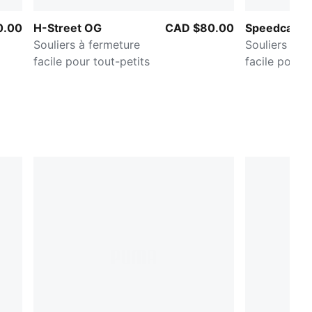
0.00
H-Street OG
CAD $80.00
Speedcat O
Souliers à fermeture
Souliers à f
facile pour tout-petits
facile pour 
enfants