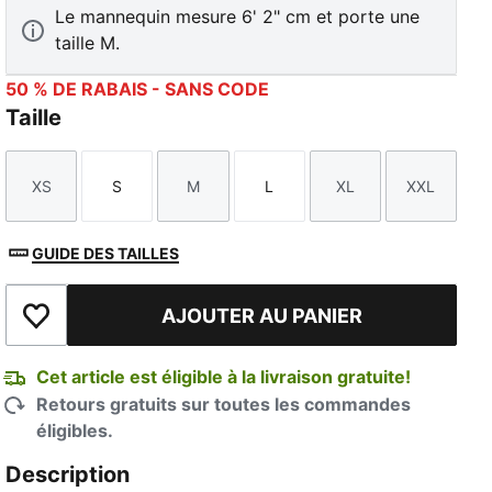
Le mannequin mesure 6' 2" cm et porte une
taille M.
50 % DE RABAIS - SANS CODE
Taille
XS
S
M
L
XL
XXL
Taille
Taille
Taille
Taille
Taille
Taille
GUIDE DES TAILLES
AJOUTER AU PANIER
Ajouter à la liste de souhaits
Cet article est éligible à la livraison gratuite!
Retours gratuits sur toutes les commandes
éligibles.
Description