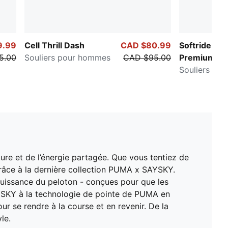
9.99
Cell Thrill Dash
CAD $80.99
Softride Enz
5.00
Souliers pour hommes
CAD $95.00
Premium
Souliers po
ure et de l’énergie partagée. Que vous tentiez de
 grâce à la dernière collection PUMA x SAYSKY.
a puissance du peloton - conçues pour que les
SAYSKY à la technologie de pointe de PUMA en
r se rendre à la course et en revenir. De la
le.