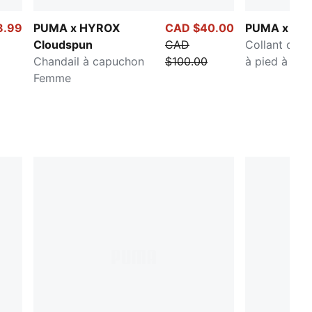
8.99
PUMA x HYROX
CAD $40.00
PUMA x SA
Cloudspun
CAD
Collant cour
Chandail à capuchon
$100.00
à pied à éva
Femme
d'humidité 