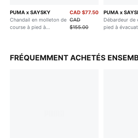
PUMA x SAYSKY
CAD $77.50
PUMA x SAYS
Chandail en molleton de
CAD
Débardeur de 
course à pied à
$155.00
pied à évacuat
évacuation d'humidité
d'humidité po
pour femmes
FRÉQUEMMENT ACHETÉS ENSEMB