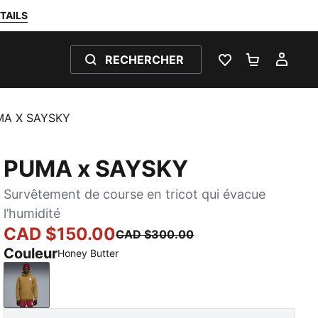
TAILS
RECHERCHER
LISTE DE SOUH
PANIER 0
MON
UMA X SAYSKY
PUMA x SAYSKY
Survêtement de course en tricot qui évacue
l’humidité
CAD $150.00
CAD $300.00
Couleur
Honey Butter
Honey Butter