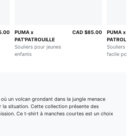
5.00
PUMA x
CAD $85.00
PUMA x PA
PAT'PATROUILLE
PATROL Spe
Souliers pour jeunes
Souliers à f
enfants
facile pour t
 où un volcan grondant dans la jungle menace
r la situation. Cette collection présente des
ission. Ce t-shirt à manches courtes est un choix