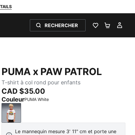
TAILS
RECHERCHER
LISTE DE SOUH
PANIER 0
MON
PUMA x PAW PATROL
T-shirt à col rond pour enfants
CAD $35.00
Couleur
PUMA White
PUMA White
Le mannequin mesure 3' 11" cm et porte une