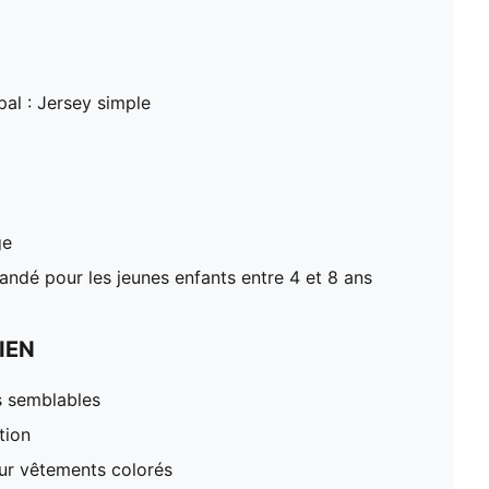
pal : Jersey simple
ge
dé pour les jeunes enfants entre 4 et 8 ans
IEN
s semblables
tion
our vêtements colorés