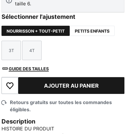
taille 6.
Sélectionner l'ajustement
NOURRISSON + TOUT-PETIT
PETITS ENFANTS
3T
4T
Taille
Taille
GUIDE DES TAILLES
AJOUTER AU PANIER
Ajouter à la liste de souhaits
Retours gratuits sur toutes les commandes
éligibles.
Description
HISTOIRE DU PRODUIT