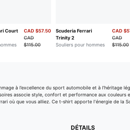
ri Court
CAD $57.50
Scuderia Ferrari
CAD $5
CAD
Trinity 2
CAD
 hommes
$115.00
Souliers pour hommes
$115.00
mage à l’excellence du sport automobile et à l’héritage lége
res associe style, confort et performance aux couleurs et
rari où que vous alliez. Ce t-shirt apporte l'énergie de la 
DÉTAILS