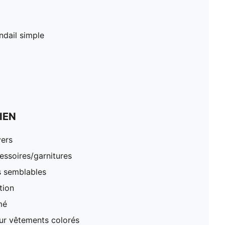
ndail simple
IEN
vers
essoires/garnitures
s semblables
tion
mé
our vêtements colorés