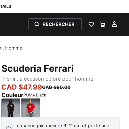
TAILS
RECHERCHER
LISTE DE SOUH
PANIER 0
MON
ari, Homme
Scuderia Ferrari
T-shirt à écusson coloré pour homme
CAD $47.99
CAD $60.00
Couleur
PUMA Black
PUMA Black
Rosso Corsa
Le mannequin mesure 6' 1" cm et porte une