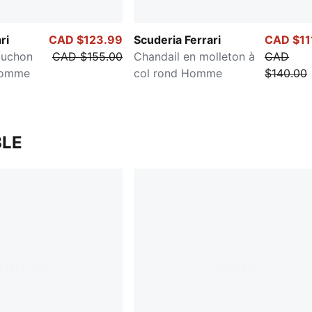
ri
CAD $123.99
Scuderia Ferrari
CAD $11
puchon
CAD $155.00
Chandail en molleton à
CAD
homme
col rond Homme
$140.00
LE