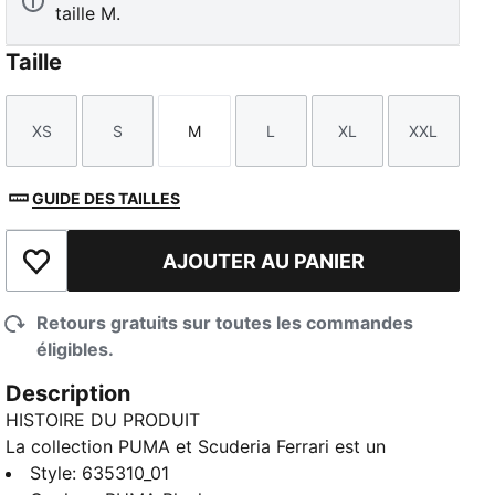
taille M.
Taille
XS
S
M
L
XL
XXL
Taille
Taille
Taille
Taille
Taille
Taille
GUIDE DES TAILLES
AJOUTER AU PANIER
Ajouter à la liste de souhaits
Retours gratuits sur toutes les commandes
éligibles.
Description
HISTOIRE DU PRODUIT
La collection PUMA et Scuderia Ferrari est un
hommage à l’excellence du sport automobile et à
Style
:
635310_01