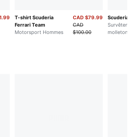
1.99
T-shirt Scuderia
CAD $79.99
Scuderia Fer
Ferrari Team
CAD
Survêtement
Motorsport Hommes
$100.00
molletonné a
homme