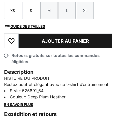
XS
S
M
L
XL
Taille
Taille
Taille
Taille
Taille
GUIDE DES TAILLES
AJOUTER AU PANIER
Ajouter à la liste de souhaits
Retours gratuits sur toutes les commandes
éligibles.
Description
HISTOIRE DU PRODUIT
Restez actif et élégant avec ce t-shirt d’entraînement
essentiel PUMA. Dotée d'un petit logo sur la poitrine,
Style
:
525891_64
la technologie dryCELL est conçue pour vous garder
Couleur
:
Deep Plum Heather
au sec. Point bonus : l’ourlet droit avec fentes latérales
EN SAVOIR PLUS
assure une facilité de mouvement pour vos
Expédition et retours
entraînements quotidiens.