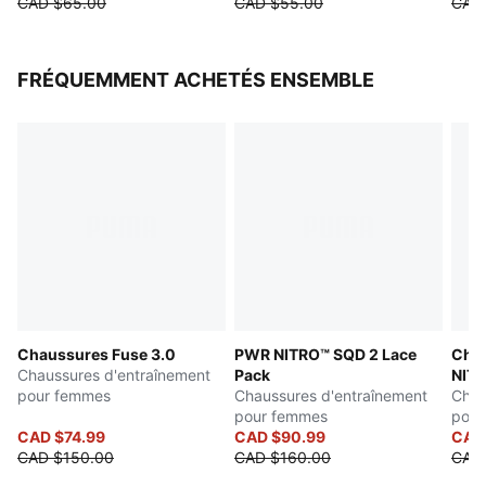
CAD $65.00
CAD $55.00
CAD
FRÉQUEMMENT ACHETÉS ENSEMBLE
Chaussures Fuse 3.0
PWR NITRO™ SQD 2 Lace
Cha
Chaussures d'entraînement
Pack
NIT
pour femmes
Chaussures d'entraînement
Chau
pour femmes
pour
CAD $74.99
CAD $90.99
CAD
CAD $150.00
CAD $160.00
CAD