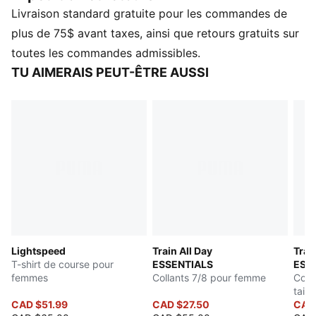
Livraison standard gratuite pour les commandes de
CARACTÉRISTIQUES ET AVANTAGES
Contient au moins 50 % de matière recyclée
plus de 75$ avant taxes, ainsi que retours gratuits sur
dryCELL : Technologie conçue pour évacuer l’humidité
toutes les commandes admissibles.
du corps et éloigner la transpiration pendant l’exercice
TU AIMERAIS PEUT-ÊTRE AUSSI
physique
DÉTAILS
Coupe standard
Tissu jersey simple
Longueur standard
Col bas
Manches courtes
Détails de marque PUMA
Lightspeed
Train All Day
Trai
T-shirt de course pour
ESSENTIALS
ESS
femmes
Collants 7/8 pour femme
Coll
tail
CAD $51.99
CAD $27.50
CAD