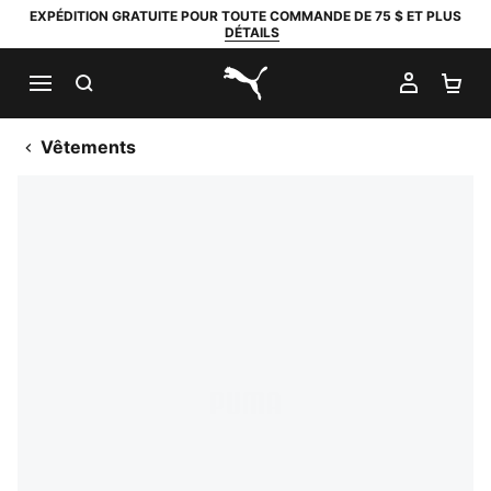
EXPÉDITION GRATUITE POUR TOUTE COMMANDE DE 75 $ ET PLUS
DÉTAILS
RECHERCHER
MON C
PA
PUMA.com
Vêtements