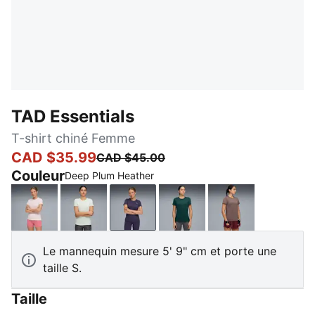
TAD Essentials
T-shirt chiné Femme
CAD $35.99
CAD $45.00
Couleur
Deep Plum Heather
Jasmine Flower Heather
Sage Frost Heather
Deep Plum Heather
Green Terrain Heather
Raisin Heather
Le mannequin mesure 5' 9" cm et porte une
taille S.
Taille