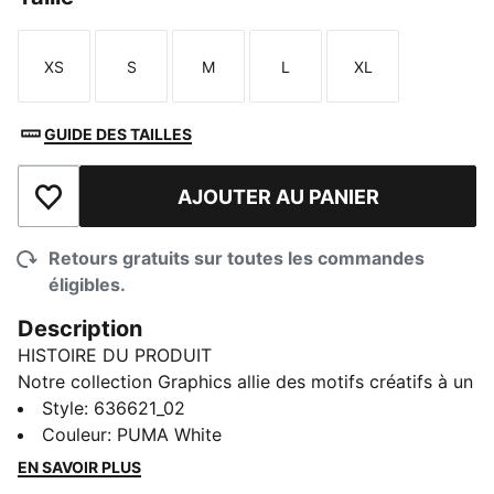
XS
S
M
L
XL
Taille
Taille
Taille
Taille
Taille
GUIDE DES TAILLES
AJOUTER AU PANIER
Ajouter à la liste de souhaits
Retours gratuits sur toutes les commandes
éligibles.
Description
HISTOIRE DU PRODUIT
Notre collection Graphics allie des motifs créatifs à un
style épuré pour créer des vêtements confortables qui
Style
:
636621_02
ne passent pas inaperçus. Ce t-shirt court à col rond
Couleur
:
PUMA White
imprimé allie un style rétro et moderne.
EN SAVOIR PLUS
CARACTÉRISTIQUES ET AVANTAGES