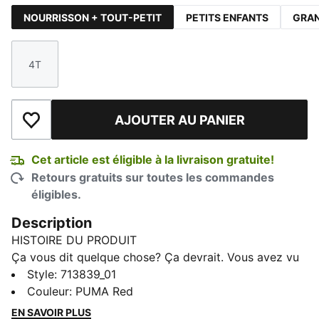
NOURRISSON + TOUT-PETIT
PETITS ENFANTS
GRAN
4T
Taille
AJOUTER AU PANIER
Ajouter à la liste de souhaits
Cet article est éligible à la livraison gratuite!
Retours gratuits sur toutes les commandes
éligibles.
Description
HISTOIRE DU PRODUIT
Ça vous dit quelque chose? Ça devrait. Vous avez vu
ces vêtements sur la grille de départ, vous pouvez
Style
:
713839_01
maintenant les porter. Avec une sélection de t-shirts,
Couleur
:
PUMA Red
chandails à capuchon et autres vêtements inspirés des
EN SAVOIR PLUS