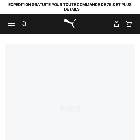
EXPÉDITION GRATUITE POUR TOUTE COMMANDE DE 75 $ ET PLUS
DÉTAILS
RECHERCHER
MON C
PA
PUMA.com