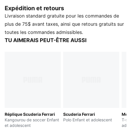
vêtements techniques, la collection PUMA for
Expédition et retours
SCUDERIA FERRARI HP Replica est conçue pour les
Livraison standard gratuite pour les commandes de
Tifosi qui osent foncer à toute vitesse vers l'avenir et
tracer leur propre chemin. Avec ses couleurs blanche
plus de 75$ avant taxes, ainsi que retours gratuits sur
et rouge, ce t-shirt transmet l'héritage de la Scuderia
toutes les commandes admissibles.
Ferrari à la nouvelle génération de supporteurs.
TU AIMERAIS PEUT-ÊTRE AUSSI
DÉTAILS
Coupe : Standard
Type de matériau principal : Jersey simple
Encolure : Ras du cou
Manches courtes
Longueur : Régulière
Détails de marque Scuderia Ferrari
Détails de marque PUMA
Recommandé pour les enfants entre 8 et 16 ans
Réplique Scuderia Ferrari
Scuderia Ferrari
McL
Kangourou de soccer Enfant
Polo Enfant et adolescent
T-shi
et adolescent
adol