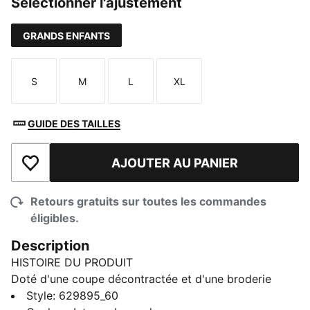
Sélectionner l'ajustement
GRANDS ENFANTS
S
M
L
XL
Taille
Taille
Taille
Taille
GUIDE DES TAILLES
AJOUTER AU PANIER
Ajouter à la liste de souhaits
Retours gratuits sur toutes les commandes
éligibles.
Description
HISTOIRE DU PRODUIT
Doté d'une coupe décontractée et d'une broderie
élégante du logo CAT, ce t-shirt PUMA incarne le style
Style
:
629895_60