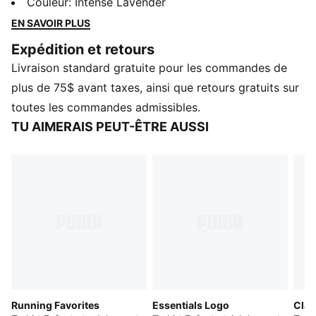
décontracté. Parfait pour toutes les occasions, il
Couleur
:
Intense Lavender
apporte une touche de fraîcheur à votre garde-robe
EN SAVOIR PLUS
quotidienne. Ayez confiance en vous et une allure
Expédition et retours
impeccable où que vous alliez.
Livraison standard gratuite pour les commandes de
CARACTÉRISTIQUES ET AVANTAGES
Fabriqué avec au moins 20 % de coton recyclé
plus de 75$ avant taxes, ainsi que retours gratuits sur
DÉTAILS
toutes les commandes admissibles.
Coupe décontractée
TU AIMERAIS PEUT-ÊTRE AUSSI
Matériau principal : Chandail simple
Longueur standard
Col rond
Manches courtes
Détails de la marque PUMA
PUMA Big Kids : Recommandé pour les grands enfants
entre 8 et 16 ans
Running Favorites
Essentials Logo
Clas