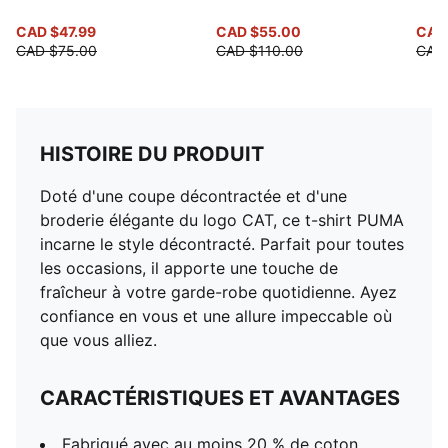
CAD $47.99
CAD $55.00
CAD
CAD $75.00
CAD $110.00
CAD
HISTOIRE DU PRODUIT
Doté d'une coupe décontractée et d'une
broderie élégante du logo CAT, ce t-shirt PUMA
incarne le style décontracté. Parfait pour toutes
les occasions, il apporte une touche de
fraîcheur à votre garde-robe quotidienne. Ayez
confiance en vous et une allure impeccable où
que vous alliez.
CARACTÉRISTIQUES ET AVANTAGES
Fabriqué avec au moins 20 % de coton