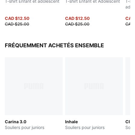
T-shirt Enfant et adolescent
T-shirt Enfant et Adolescent
T-shi
adol
CAD $12.50
CAD $12.50
CAD
CAD $25.00
CAD $25.00
CAD
FRÉQUEMMENT ACHETÉS ENSEMBLE
Carina 3.0
Inhale
Club
Souliers pour juniors
Souliers pour juniors
Souli