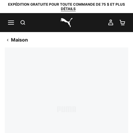
EXPÉDITION GRATUITE POUR TOUTE COMMANDE DE 75 $ ET PLUS
DÉTAILS
RECHERCHER
MON C
PA
PUMA.com
Maison