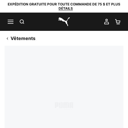
EXPÉDITION GRATUITE POUR TOUTE COMMANDE DE 75 $ ET PLUS
DÉTAILS
RECHERCHER
MON C
PA
PUMA.com
Vêtements