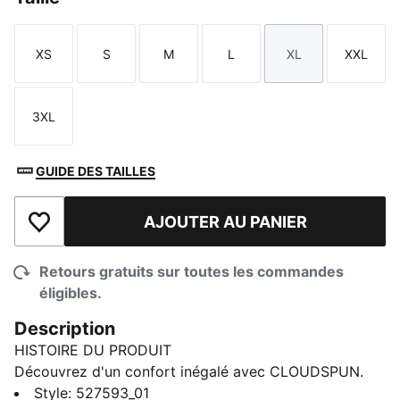
XS
S
M
L
XL
XXL
Taille
Taille
Taille
Taille
Taille
Taille
3XL
Taille
GUIDE DES TAILLES
AJOUTER AU PANIER
Ajouter à la liste de souhaits
Retours gratuits sur toutes les commandes
éligibles.
Description
HISTOIRE DU PRODUIT
Découvrez d'un confort inégalé avec CLOUDSPUN.
Ces morceaux haute performance sont faits avec des
Style
:
527593_01