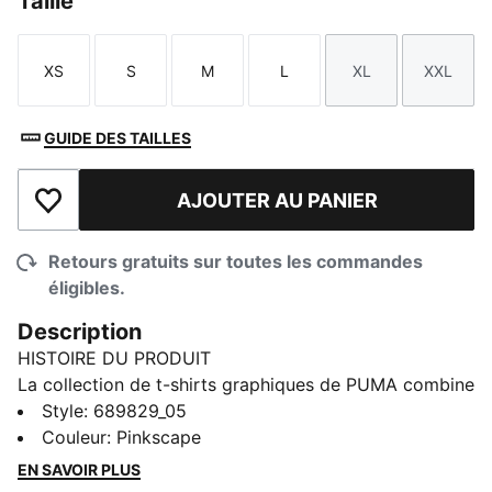
Taille
XS
S
M
L
XL
XXL
Taille
Taille
Taille
Taille
Taille
Taille
GUIDE DES TAILLES
AJOUTER AU PANIER
Ajouter à la liste de souhaits
Retours gratuits sur toutes les commandes
éligibles.
Description
HISTOIRE DU PRODUIT
La collection de t-shirts graphiques de PUMA combine
des designs créatifs avec un style simple, offrant des
Style
:
689829_05
morceaux confortables qui se démarquent. Des motifs
Couleur
:
Pinkscape
abstraits aux logos emblématiques, chaque design a
EN SAVOIR PLUS
une touche unique. Peu importe où votre journée vous