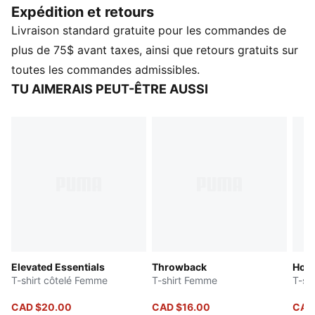
Expédition et retours
mène, ces graphismes rehaussent votre look avec un
Livraison standard gratuite pour les commandes de
style branché simple.
CARACTÉRISTIQUES ET AVANTAGES
plus de 75$ avant taxes, ainsi que retours gratuits sur
Contenu recyclé : fabriqué avec au moins 20 % de
toutes les commandes admissibles.
coton recyclé, il s’agit d’un pas vers un avenir meilleur
TU AIMERAIS PEUT-ÊTRE AUSSI
DÉTAILS
Coupe : régulière
Matériau principal : Piqué
Tissu : Tricoté
Col : Col rond
Manches courtes
Longueur : régulière
Elevated Essentials
Throwback
Hous
T-shirt côtelé Femme
T-shirt Femme
T-sh
CAD $20.00
CAD $16.00
CAD