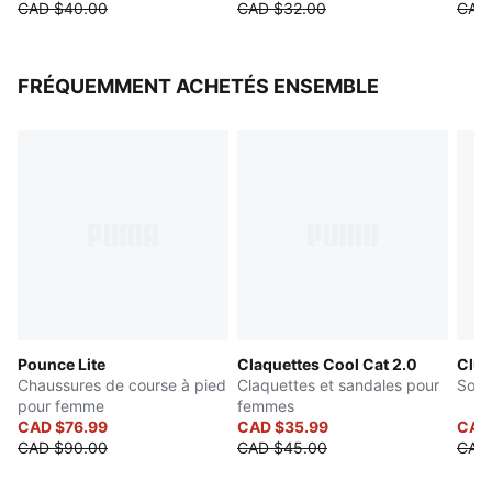
CAD $40.00
CAD $32.00
CAD
FRÉQUEMMENT ACHETÉS ENSEMBLE
Pounce Lite
Claquettes Cool Cat 2.0
Club
Chaussures de course à pied
Claquettes et sandales pour
Soul
pour femme
femmes
CAD $76.99
CAD $35.99
CAD
CAD $90.00
CAD $45.00
CAD 