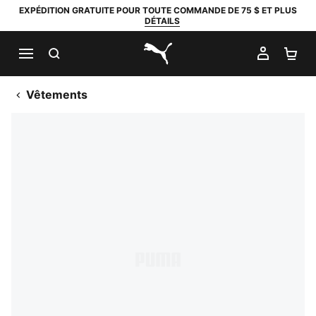
EXPÉDITION GRATUITE POUR TOUTE COMMANDE DE 75 $ ET PLUS
DÉTAILS
RECHERCHER
MON C
PA
PUMA.com
Vêtements