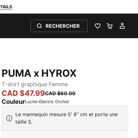
TAILS
RECHERCHER
LISTE DE SOUH
PANIER 0
MON
PUMA x HYROX
T-shirt graphique Femme
CAD $47.99
CAD $60.00
Couleur
:
En rupture de stock
Lucite-Electric Orchid
Le mannequin mesure 5' 8" cm et porte une
taille S.