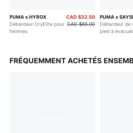
PUMA x HYROX
CAD $32.50
PUMA x SAYS
Débardeur DryElite pour
CAD $65.00
Débardeur de 
femmes
pied à évacuat
d'humidité po
FRÉQUEMMENT ACHETÉS ENSEMB