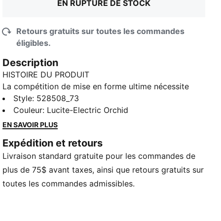
EN RUPTURE DE STOCK
Retours gratuits sur toutes les commandes
éligibles.
Description
HISTOIRE DU PRODUIT
La compétition de mise en forme ultime nécessite
l'équipement ultime. Le t-shirt graphique PUMA x
Style
:
528508_73
HYROX est doté de coutures plates pour moins de
Couleur
:
Lucite-Electric Orchid
frottements et de la technologie dryCELL pour vous
EN SAVOIR PLUS
garder au sec. Que vous vous entraîniez pour votre
Expédition et retours
premier événement HYROX ou que vous cherchiez à
Livraison standard gratuite pour les commandes de
battre votre record personnel, ce t-shirt vous
accompagne à chaque étape.
plus de 75$ avant taxes, ainsi que retours gratuits sur
CARACTÉRISTIQUES ET AVANTAGES
toutes les commandes admissibles.
GESTION DE L'HUMIDITÉ : Les étoffes techniques
dryCELL évacuent l'humidité de la peau pour vous
garder au sec et à l'aise.