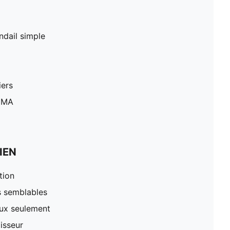
ndail simple
iers
PUMA
IEN
tion
s semblables
oux seulement
lisseur