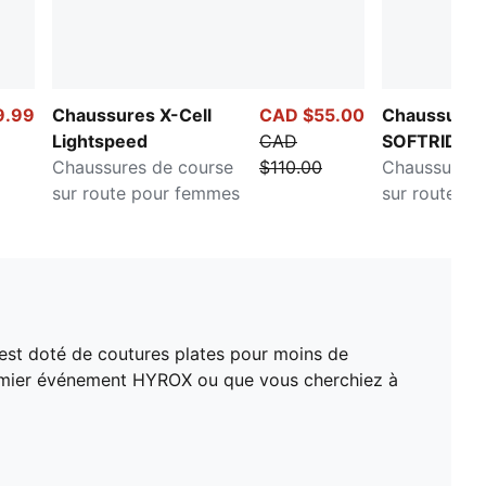
9.99
Chaussures X-Cell
CAD $55.00
Chaussures
Lightspeed
CAD
SOFTRIDE 
Chaussures de course
$110.00
Chaussures 
sur route pour femmes
sur route p
est doté de coutures plates pour moins de
remier événement HYROX ou que vous cherchiez à