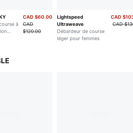
KY
CAD $60.00
Lightspeed
CAD $10
course à
CAD
Ultraweave
CAD $13
ion
$120.00
Débardeur de course
ur femmes
léger pour femmes
LE