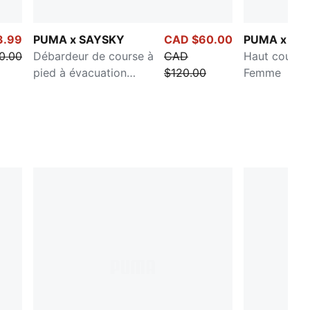
3.99
PUMA x SAYSKY
CAD $60.00
PUMA x SA
0.00
Débardeur de course à
CAD
Haut court 
pied à évacuation
$120.00
Femme
d'humidité pour femmes