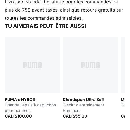
Livraison standard gratuite pour les commandes de
prochaine ligne d'arrivée.
CARACTÉRISTIQUES ET AVANTAGES
plus de 75$ avant taxes, ainsi que retours gratuits sur
Fabriqué avec au moins 50 % de matériaux recyclés
toutes les commandes admissibles.
DÉTAILS
TU AIMERAIS PEUT-ÊTRE AUSSI
Conçu pour : Entraînement
Coupe : Standard
Longueur : Standard
Encolure : Col rond
Type de matériau principal : Piqué
Manches courtes
Manches raglan pour une grande liberté de
mouvement
Le tissu technique dryCELL évacue l'humidité pour te
garder au sec
PUMA x HYROX
Cloudspun Ultra Soft
McL
Les matériaux ThermoAdapt utilisent la chaleur
Chandail épais à capuchon
T-shirt d’entraînement
T-sh
corporelle pour réguler la température et t’assurer un
pour hommes
Hommes
confort optimal
CAD $100.00
CAD $55.00
CAD