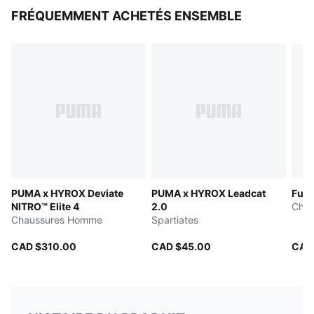
FRÉQUEMMENT ACHETÉS ENSEMBLE
PUMA x HYROX Deviate
PUMA x HYROX Leadcat
Fuse
NITRO™ Elite 4
2.0
Chau
Chaussures Homme
Spartiates
CAD $310.00
CAD $45.00
CAD