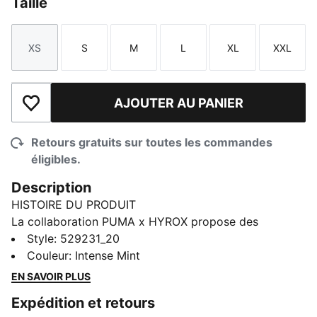
Taille
XS
S
M
L
XL
XXL
Taille
Taille
Taille
Taille
Taille
Taille
AJOUTER AU PANIER
Ajouter à la liste de souhaits
Retours gratuits sur toutes les commandes
éligibles.
Description
HISTOIRE DU PRODUIT
La collaboration PUMA x HYROX propose des
modèles haute performance spécialement conçus
Style
:
529231_20
pour la course d’entraînement ultime. Ce t-shirt est
Couleur
:
Intense Mint
conçu pour les jours de course, les entraînements
EN SAVOIR PLUS
intenses ou les moments de détente. Conçu pour le
Expédition et retours
mouvement, pour que tu puisses aller chercher ta