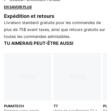
Ce pantalon de survêtement T7 présente un imprimé
EN SAVOIR PLUS
tartan et un cordon de serrage à la taille pour un
Expédition et retours
ajustement sur mesure.
Livraison standard gratuite pour les commandes de
CARACTÉRISTIQUES ET AVANTAGES
Fabriqué avec au moins 20 % de matériaux recyclés
plus de 75$ avant taxes, ainsi que retours gratuits sur
DÉTAILS
toutes les commandes admissibles.
Conçu pour : Style de vie par PUMA
TU AIMERAIS PEUT-ÊTRE AUSSI
Coupe : Décontracté
Longueur : Standard
Ourlets ouverts
Type de matériau principal : Sergé
Ceinture élastique avec cordon de serrage intégré
Hauteur de taille : Moyen
PUMATECH
T7
PUMA
Pantalon camo ample
Veste de survêtement T7 à
Pant