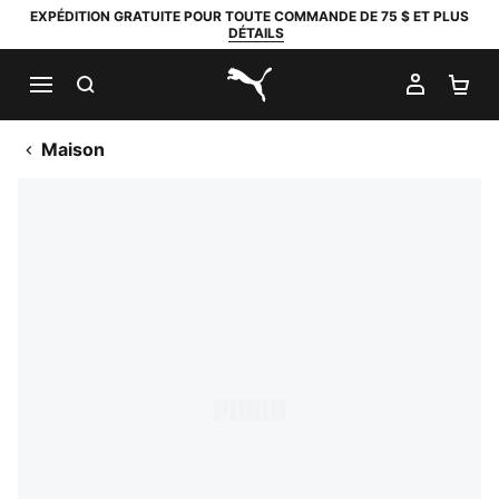
EXPÉDITION GRATUITE POUR TOUTE COMMANDE DE 75 $ ET PLUS
DÉTAILS
RECHERCHER
MON C
PA
PUMA.com
Maison