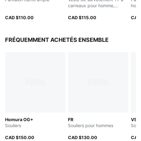
carreaux pour homme,
hom
coupe décontractée
CAD $110.00
CAD $115.00
CAD
FRÉQUEMMENT ACHETÉS ENSEMBLE
Homura OG+
FR
VS-1
Souliers
Souliers pour hommes
Soul
CAD $150.00
CAD $130.00
CAD