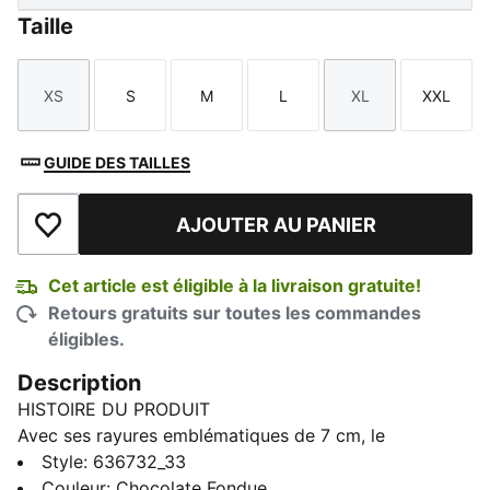
Taille
XS
S
M
L
XL
XXL
Taille
Taille
Taille
Taille
Taille
Taille
GUIDE DES TAILLES
AJOUTER AU PANIER
Ajouter à la liste de souhaits
Cet article est éligible à la livraison gratuite!
Retours gratuits sur toutes les commandes
éligibles.
Description
HISTOIRE DU PRODUIT
Avec ses rayures emblématiques de 7 cm, le
survêtement T7 a fait son apparition en 1968 et n'a
Style
:
636732_33
cessé depuis de révolutionner le monde de la mode.
Couleur
:
Chocolate Fondue