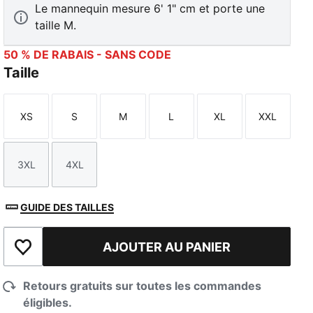
Le mannequin mesure 6' 1" cm et porte une
taille M.
50 % DE RABAIS - SANS CODE
Taille
XS
S
M
L
XL
XXL
Taille
Taille
Taille
Taille
Taille
Taille
3XL
4XL
Taille
Taille
GUIDE DES TAILLES
AJOUTER AU PANIER
Ajouter à la liste de souhaits
Retours gratuits sur toutes les commandes
éligibles.