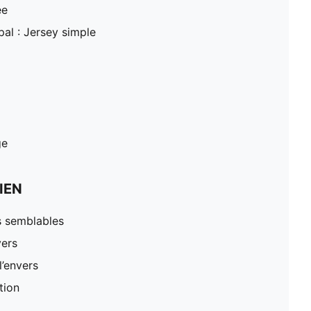
ée
pal : Jersey simple
ge
IEN
s semblables
vers
l’envers
tion