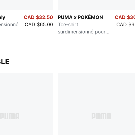
ly
CAD $32.50
PUMA x POKÉMON
CAD $3
ensionné
CAD $65.00
Tee-shirt
CAD $6
surdimensionné pour
hommes
LE