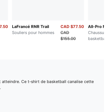
7.50
LaFrancé RNR Trail
CAD $77.50
All-Pro NIT
Souliers pour hommes
CAD
Chaussures 
$155.00
basketball
 atteindre. Ce t-shirt de basketball canalise cette
.