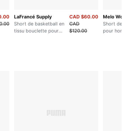
0.00
LaFrancé Supply
CAD $60.00
Melo World
0.00
Short de basketball en
CAD
Short de bas
tissu bouclette pour
$120.00
pour homme
homme