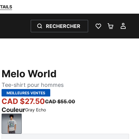
TAILS
RECHERCHER
LISTE DE SOUH
PANIER 0
MON
Melo World
Tee-shirt pour hommes
MEILLEURES VENTES
CAD $27.50
CAD $55.00
Couleur
Gray Echo
Gray Echo