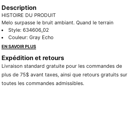
Description
HISTOIRE DU PRODUIT
Melo surpasse le bruit ambiant. Quand le terrain
devient bruyant, il se concentre à un niveau que lui
Style
:
634606_02
seul peut atteindre. Ce t-shirt de basketball canalise
Couleur
:
Gray Echo
cette énergie avec un aspect audacieux et des détails
EN SAVOIR PLUS
Melo cachés qui rappellent sa confiance et son style
Expédition et retours
unique.
Livraison standard gratuite pour les commandes de
CARACTÉRISTIQUES ET AVANTAGES
Fabriqué avec au moins 20 % de coton recyclé
plus de 75$ avant taxes, ainsi que retours gratuits sur
DÉTAILS
toutes les commandes admissibles.
Coupe : Surdimensionnée
Type de matériau principal : Jersey simple
Encolure : Ras de cou
Manches courtes
Longueur : Standard
Taille : Moyenne
Éléments de comarquage