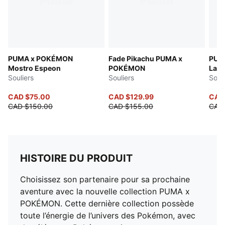
PUMA x POKÉMON
Fade Pikachu PUMA x
PUM
Mostro Espeon
POKÉMON
LaFr
Souliers
Souliers
Soul
CAD $75.00
CAD $129.99
CAD 
CAD $150.00
CAD $155.00
CAD
HISTOIRE DU PRODUIT
Choisissez son partenaire pour sa prochaine
aventure avec la nouvelle collection PUMA x
POKÉMON. Cette dernière collection possède
toute l’énergie de l’univers des Pokémon, avec