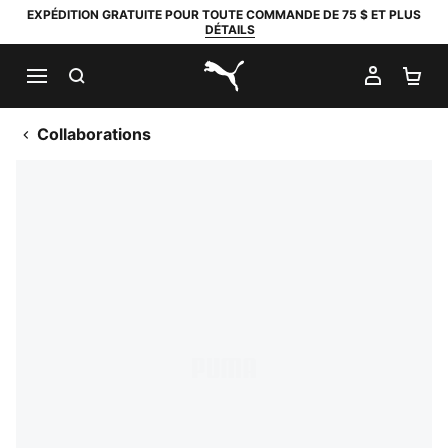
EXPÉDITION GRATUITE POUR TOUTE COMMANDE DE 75 $ ET PLUS
DÉTAILS
RECHERCHER
MON C
PA
PUMA.com
Collaborations