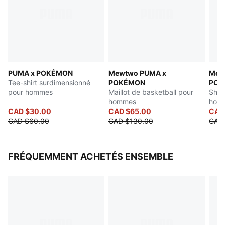
Éléments des marques PUMA x HYROX
PUMA x POKÉMON
Mewtwo PUMA x
Mew
Tee-shirt surdimensionné
POKÉMON
POK
pour hommes
Maillot de basketball pour
Shor
hommes
hom
CAD $30.00
CAD $65.00
CAD
CAD $60.00
CAD $130.00
CAD
FRÉQUEMMENT ACHETÉS ENSEMBLE