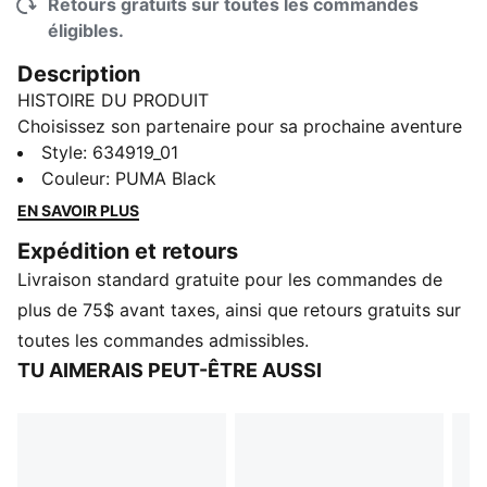
Retours gratuits sur toutes les commandes
éligibles.
Description
HISTOIRE DU PRODUIT
Choisissez son partenaire pour sa prochaine aventure
avec la nouvelle collection PUMA x POKÉMON. Cette
Style
:
634919_01
dernière collection possède toute l’énergie de l’univers
Couleur
:
PUMA Black
des Pokémon, avec des éléments Pokémon qui vous
EN SAVOIR PLUS
accompagnent jour et nuit. Que ce soit la nature
Expédition et retours
mystérieuse de Noctali ou les ondes électrisantes de
Livraison standard gratuite pour les commandes de
Pichu, il y quelque chose pour tous les petits
dresseurs.
plus de 75$ avant taxes, ainsi que retours gratuits sur
CARACTÉRISTIQUES ET AVANTAGES
toutes les commandes admissibles.
DÉTAILS
TU AIMERAIS PEUT-ÊTRE AUSSI
Coupe : Surdimensionnée
Encolure : Col en V
Manches courtes
Longueur : Standard