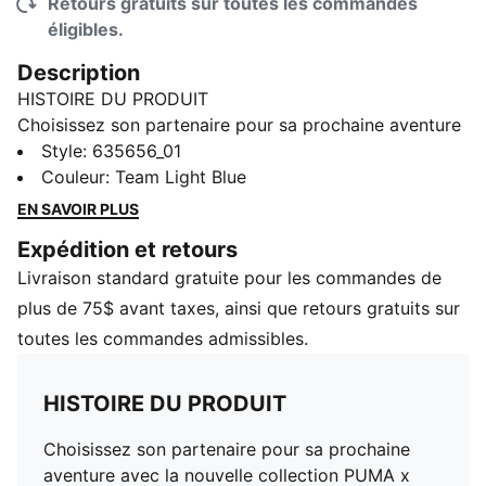
Retours gratuits sur toutes les commandes
éligibles.
Description
HISTOIRE DU PRODUIT
Choisissez son partenaire pour sa prochaine aventure
avec la nouvelle collection PUMA x POKÉMON. Cette
Style
:
635656_01
dernière collection possède toute l’énergie de l’univers
Couleur
:
Team Light Blue
des Pokémon, avec des éléments Pokémon qui vous
EN SAVOIR PLUS
accompagnent jour et nuit. Que ce soit la nature
Expédition et retours
mystérieuse de Noctali ou les ondes électrisantes de
Livraison standard gratuite pour les commandes de
Pichu, il y quelque chose pour tous les petits
dresseurs. Ce tee-shirt surdimensionné présente des
plus de 75$ avant taxes, ainsi que retours gratuits sur
graphismes Squirtle sur un tissu jersey doux.
toutes les commandes admissibles.
CARACTÉRISTIQUES ET AVANTAGES
DÉTAILS
HISTOIRE DU PRODUIT
Coupe : Surdimensionnée
Type de matériau principal : Jersey simple
Choisissez son partenaire pour sa prochaine
Encolure : Ras du cou
aventure avec la nouvelle collection PUMA x