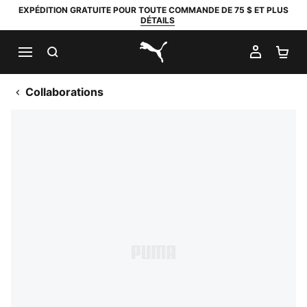
EXPÉDITION GRATUITE POUR TOUTE COMMANDE DE 75 $ ET PLUS
DÉTAILS
RECHERCHER
MON C
PA
PUMA.com
Collaborations