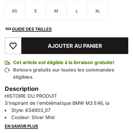
XS
S
M
L
XL
Taille
Taille
Taille
Taille
Taille
GUIDE DES TAILLES
AJOUTER AU PANIER
Ajouter à la liste de souhaits
Cet article est éligible à la livraison gratuite!
Retours gratuits sur toutes les commandes
éligibles.
Description
HISTOIRE DU PRODUIT
S'inspirant de l'emblématique BMW M3 E46, la
collection PUMA x BMW M MOTORSPORT apporte
Style
:
634903_07
l'énergie de la piste à la ville. Avec sa coupe
Couleur
:
Silver Mist
décontractée et ses détails M emblématiques, cette
EN SAVOIR PLUS
veste ample rend hommage au sport automobile avec