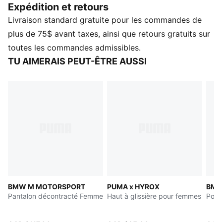
Expédition et retours
une touche de modernité.
Livraison standard gratuite pour les commandes de
CARACTÉRISTIQUES ET AVANTAGES
Dans le cadre du programme RE:FIBRE, ce vêtement
plus de 75$ avant taxes, ainsi que retours gratuits sur
est composé d'au moins 95 % de matériaux recyclés
toutes les commandes admissibles.
provenant de déchets textiles et autres matériaux
TU AIMERAIS PEUT-ÊTRE AUSSI
usagés.
DÉTAILS
Coupe : Ample
Matériau principal : Piqué
À capuchon
Manches longues
Fermeture : Fermeture éclair intégrale
Longueur : Régulière
Détails des marques PUMA et BMW M Motorsport
BMW M MOTORSPORT
PUMA x HYROX
BMW
Pantalon décontracté Femme
Haut à glissière pour femmes
Polo